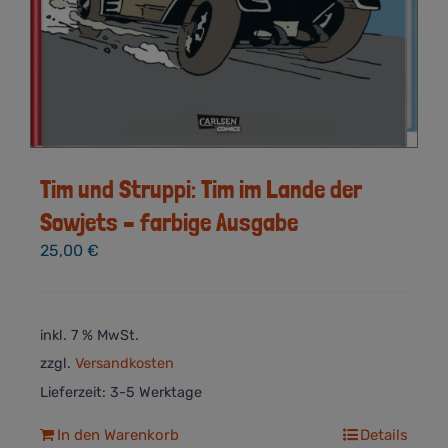
Tim und Struppi: Tim im Lande der
Sowjets – farbige Ausgabe
25,00
€
inkl. 7 % MwSt.
zzgl.
Versandkosten
Lieferzeit:
3-5 Werktage
In den Warenkorb
Details