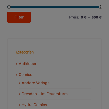
Filter
Preis:
—
0 €
350 €
Min.
Max.
Preis
Preis
Kategorien
Aufkleber
Comics
Andere Verlage
Dresden – Im Feuersturm
Hydra Comics