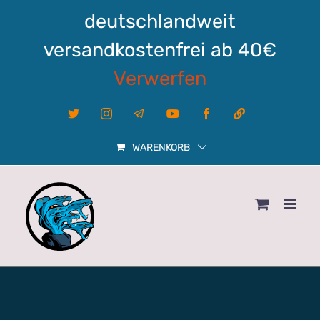
Zum
deutschlandweit
Inhalt
springen
versandkostenfrei ab 40€
Verwerfen
X
Instagram
Telegram
YouTube
Facebook
Linktree
WARENKORB