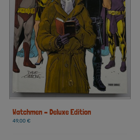
werden
Watchmen – Deluxe Edition
49,00
€