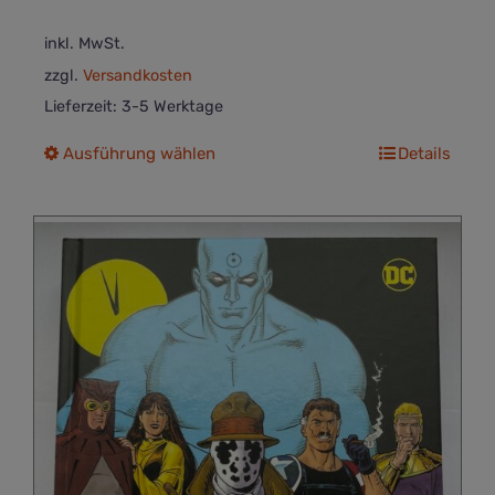
inkl. MwSt.
zzgl.
Versandkosten
Lieferzeit:
3-5 Werktage
Dieses
Ausführung wählen
Details
Produkt
weist
mehrere
Varianten
auf.
Die
Optionen
können
auf
der
Produktseite
gewählt