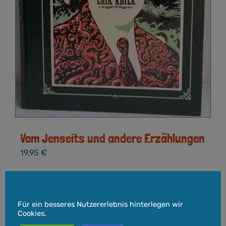
Vom Jenseits und andere Erzählungen
19,95
€
Cookie-Hinweis
inkl. 7 % MwSt.
Für ein besseres Nutzererlebnis hinterlegen wir
zzgl.
Versandkosten
Cookies.
Lieferzeit:
3-5 Werktage