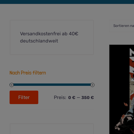
Sortieren n
Versandkostenfrei ab 40€
deutschlandweit
Nach Preis filtern
Filter
Preis:
—
0 €
350 €
Min.
Max.
Preis
Preis