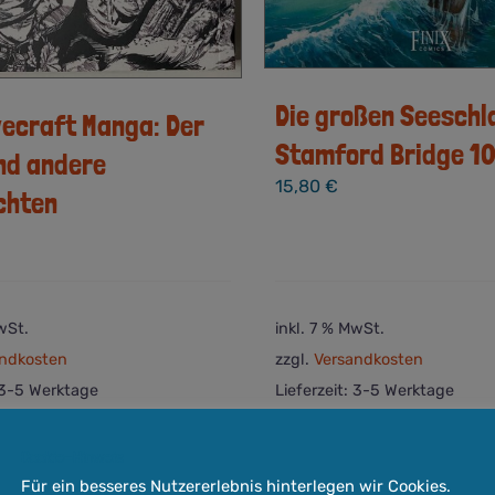
Die großen Seeschl
vecraft Manga: Der
Stamford Bridge 1
nd andere
15,80
€
chten
wSt.
inkl. 7 % MwSt.
ndkosten
zzgl.
Versandkosten
3-5 Werktage
Lieferzeit:
3-5 Werktage
Quick View
In den
Cookie-Hinweis
orb
Warenkorb
Für ein besseres Nutzererlebnis hinterlegen wir Cookies.