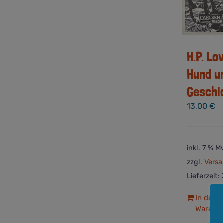
H.P. Lo
Hund u
Geschi
13,00
€
inkl. 7 % M
zzgl.
Versa
Lieferzeit:
In den
Warenk