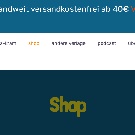
andweit versandkostenfrei ab 40€
ra-kram
shop
andere verlage
podcast
üb
Shop