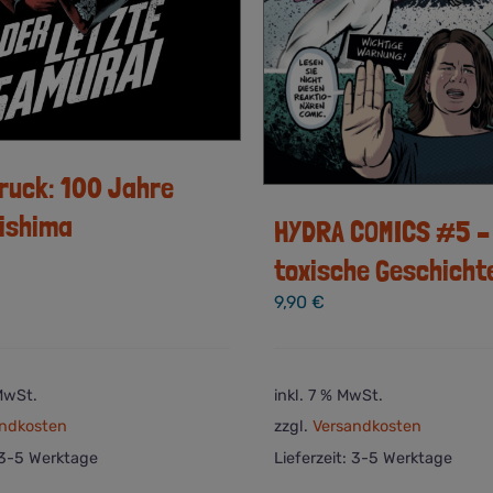
ruck: 100 Jahre
Mishima
HYDRA COMICS #5 –
toxische Geschicht
9,90
€
 MwSt.
inkl. 7 % MwSt.
ndkosten
zzgl.
Versandkosten
3-5 Werktage
Lieferzeit:
3-5 Werktage