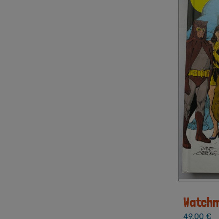
Watchm
49,00
€