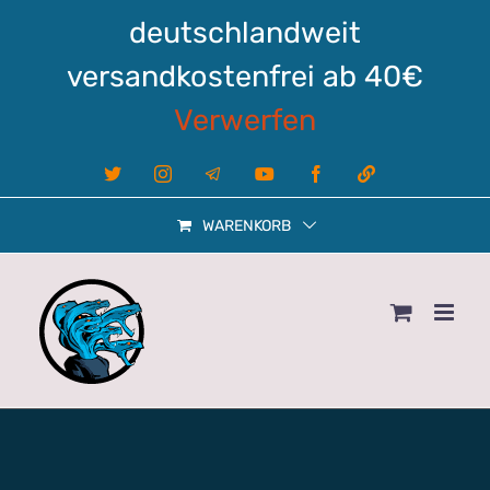
Zum
deutschlandweit
Inhalt
springen
versandkostenfrei ab 40€
Verwerfen
X
Instagram
Telegram
YouTube
Facebook
Linktree
WARENKORB