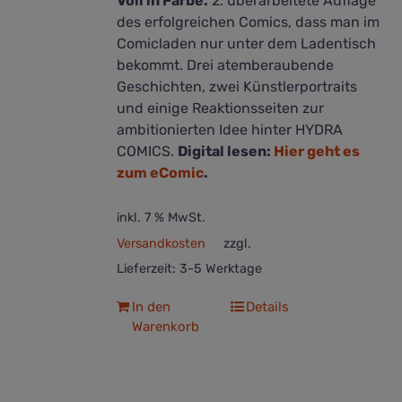
Voll in Farbe.
2. überarbeitete Auflage
werden
des erfolgreichen Comics, dass man im
Comicladen nur unter dem Ladentisch
bekommt. Drei atemberaubende
Geschichten, zwei Künstlerportraits
und einige Reaktionsseiten zur
ambitionierten Idee hinter HYDRA
COMICS.
Digital lesen:
Hier geht es
zum eComic
.
inkl. 7 % MwSt.
Versandkosten
zzgl.
Lieferzeit:
3-5 Werktage
In den
Details
Warenkorb