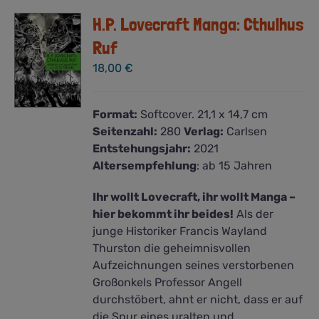
H.P. Lovecraft Manga: Cthulhus
Ruf
18,00
€
Format:
Softcover. 21,1 x 14,7 cm
Seitenzahl:
280
Verlag:
Carlsen
Entstehungsjahr:
2021
Altersempfehlung
: ab 15 Jahren
Ihr wollt Lovecraft, ihr wollt Manga –
hier bekommt ihr beides!
Als der
junge Historiker Francis Wayland
Thurston die geheimnisvollen
Aufzeichnungen seines verstorbenen
Großonkels Professor Angell
durchstöbert, ahnt er nicht, dass er auf
die Spur eines uralten und