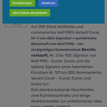
Variant Cover von Wolf PMS
Einstellungen
Ablehnen
20,00
€
–
40,00
€
Alle Cookies akzeptieren
Auf 200 Stück limitiertes und
nummeriertes Wolf PMS-Variant Cover.
Nr. 1 von 200: Signatur + persönliche
Botschaft von Wolf PMS – ein
einzigartiges Sammlerstück
Bereits
verkauft.
Nr. 2 bis 100: Signatur von
Wolf PMS – Kunst, Comic und die
seltene Signatur eines talentierten
Künstlers Nr. 101 bis 200: Nummeriertes
Variant Cover – Kunst, Comic und
Gutes tun
Drei atemberaubende Geschichten,
zwei Künstlerportraits und einige
Reaktionsseiten zur ambitionierten Idee
hinter HYDRA COMICS.