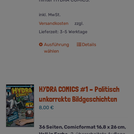
inkl. MwSt.
Versandkosten
zzgl.
Lieferzeit:
3-5 Werktage
Dieses
Ausführung
Details
wählen
Produkt
weist
mehrere
Varianten
auf.
HYDRA COMICS #1 – Politisch
Die
Optionen
unkorrekte Bildgeschichten
können
8,00
€
auf
der
Produktseite
36 Seiten, Comicformat 16,8 x 26 cm,
gewählt