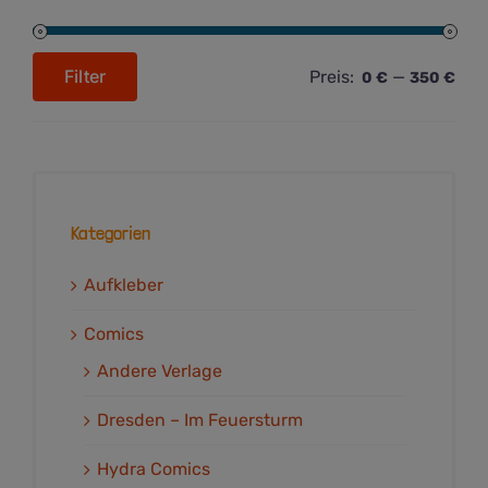
Filter
Preis:
—
0 €
350 €
Min.
Max.
Preis
Preis
Kategorien
Aufkleber
Comics
Andere Verlage
Dresden – Im Feuersturm
Hydra Comics