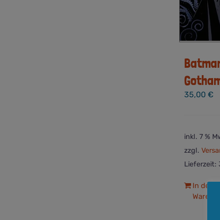
Batman
Gotham
35,00
€
inkl. 7 % M
zzgl.
Versa
Lieferzeit:
In den
Warenk