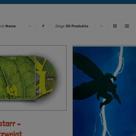
ach
Name
Zeige
30 Produkte
starr –
rzweigt