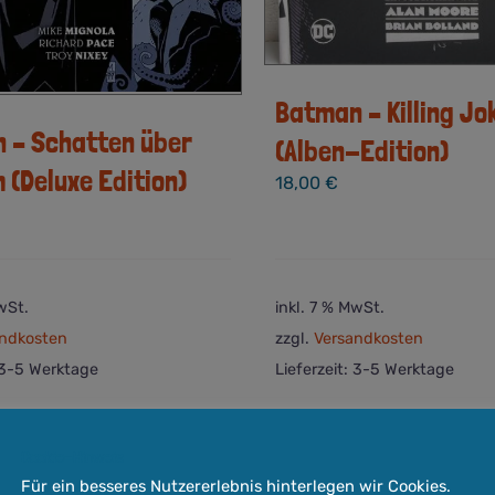
Batman – Killing Jo
 – Schatten über
(Alben-Edition)
 (Deluxe Edition)
18,00
€
wSt.
inkl. 7 % MwSt.
ndkosten
zzgl.
Versandkosten
3-5 Werktage
Lieferzeit:
3-5 Werktage
Quick View
In den
orb
Warenkorb
Cookie-Hinweis
Für ein besseres Nutzererlebnis hinterlegen wir Cookies.