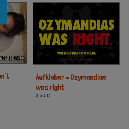
n’t
Aufkleber – Ozymandias
was right
2,50
€