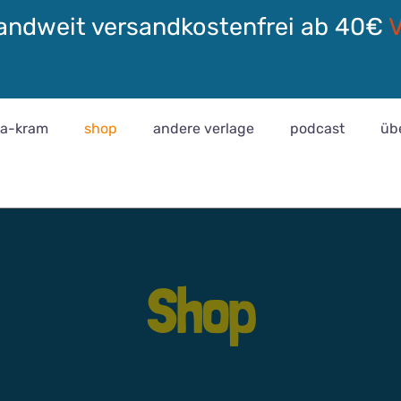
andweit versandkostenfrei ab 40€
ra-kram
shop
andere verlage
podcast
üb
Shop