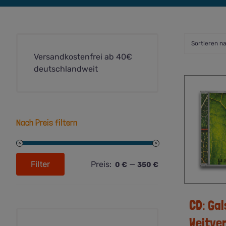
Sortieren n
Versandkostenfrei ab 40€
deutschlandweit
Nach Preis filtern
Filter
Preis:
—
0 €
350 €
Min.
Max.
Preis
Preis
CD: Gal
Weitve