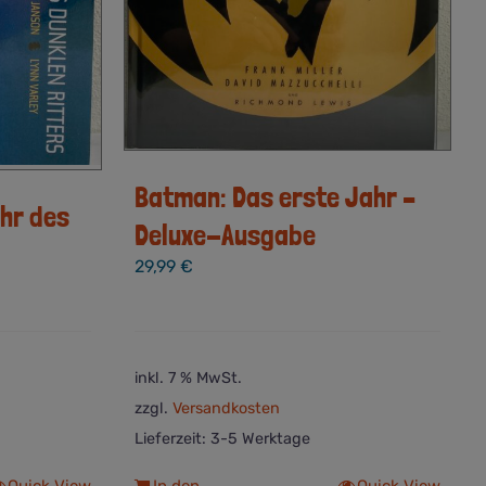
Batman: Das erste Jahr –
hr des
Deluxe-Ausgabe
29,99
€
inkl. 7 % MwSt.
zzgl.
Versandkosten
Lieferzeit:
3-5 Werktage
Quick View
In den
Quick View