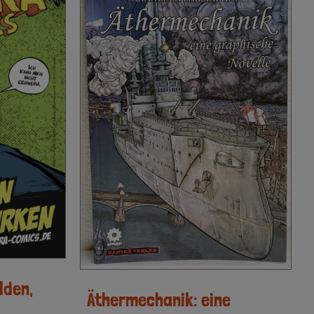
lden,
Äthermechanik: eine