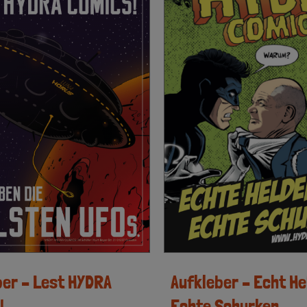
ber – Lest HYDRA
Aufkleber – Echt He
!
Echte Schurken