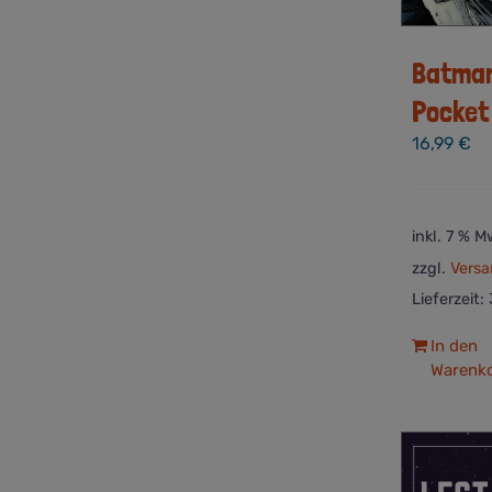
Batman
Pocket 
16,99
€
inkl. 7 % M
zzgl.
Versa
Lieferzeit:
In den
Warenk