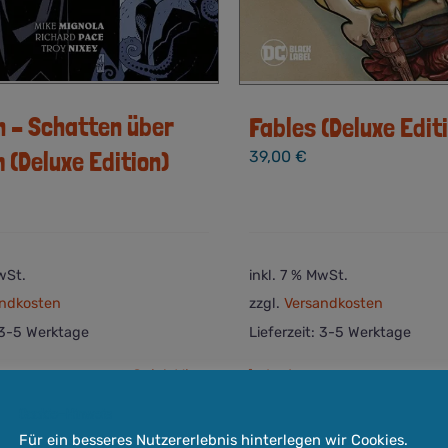
 – Schatten über
Fables (Deluxe Edit
 (Deluxe Edition)
39,00
€
wSt.
inkl. 7 % MwSt.
ndkosten
zzgl.
Versandkosten
3-5 Werktage
Lieferzeit:
3-5 Werktage
Quick View
In den
orb
Warenkorb
Cookie-Hinweis
Für ein besseres Nutzererlebnis hinterlegen wir Cookies.