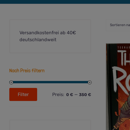
Sortieren n
Versandkostenfrei ab 40€
deutschlandweit
Nach Preis filtern
Filter
Preis:
—
0 €
350 €
Min.
Max.
Preis
Preis