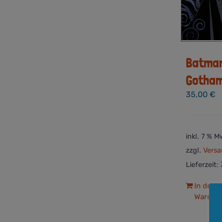
Batman
Gotham
35,00
€
inkl. 7 % M
zzgl.
Versa
Lieferzeit:
In den
Warenk