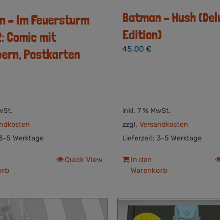
Batman – Hush (Del
n – Im Feuersturm
Edition)
: Comic mit
45,00
€
bern, Postkarten
wSt.
inkl. 7 % MwSt.
ndkosten
zzgl.
Versandkosten
3-5 Werktage
Lieferzeit:
3-5 Werktage
Quick View
In den
orb
Warenkorb