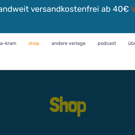
andweit versandkostenfrei ab 40€
ra-kram
shop
andere verlage
podcast
üb
Shop