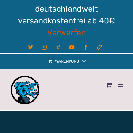
Zum
deutschlandweit
Inhalt
springen
versandkostenfrei ab 40€
Verwerfen
X
Instagram
Telegram
YouTube
Facebook
Linktree
WARENKORB