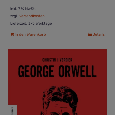
inkl. 7 % MwSt.
zzgl.
Versandkosten
Lieferzeit:
3-5 Werktage
In den Warenkorb
Details