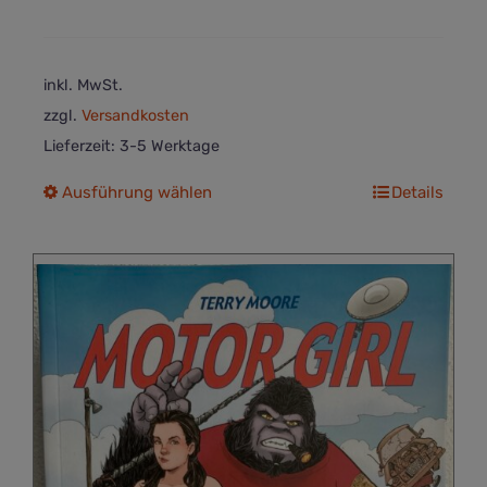
inkl. MwSt.
zzgl.
Versandkosten
Lieferzeit:
3-5 Werktage
Dieses
Ausführung wählen
Details
Produkt
weist
mehrere
Varianten
auf.
Die
Optionen
können
auf
der
Produktseite