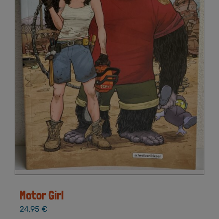
gewählt
werden
Motor Girl
24,95
€