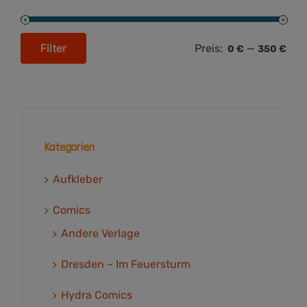
Filter
Preis:
—
0 €
350 €
Min.
Max.
Preis
Preis
Kategorien
Aufkleber
Comics
Andere Verlage
Dresden – Im Feuersturm
Hydra Comics