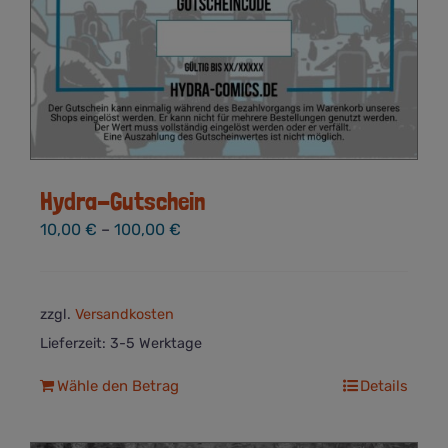
Hydra-Gutschein
10,00
€
–
100,00
€
zzgl.
Versandkosten
Lieferzeit:
3-5 Werktage
Dieses
Wähle den Betrag
Details
Produkt
weist