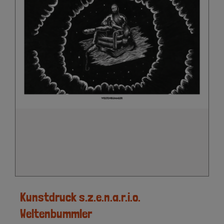
Kunstdruck s.z.e.n.a.r.i.o.
Weltenbummler