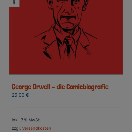
George Orwell – die Comicbiografie
25,00
€
inkl. 7 % MwSt.
zzgl.
Versandkosten