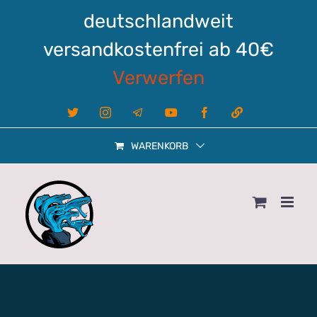
Zum
deutschlandweit
Inhalt
springen
versandkostenfrei ab 40€
Verwerfen
X
Instagram
Telegram
YouTube
Facebook
Linktree
WARENKORB