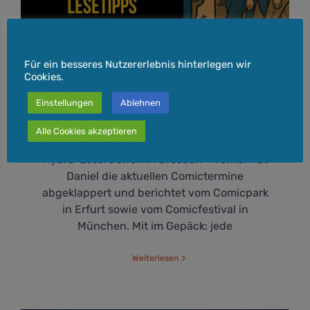
Cookie-Hinweis
Comictermine, Szenetratsch und günstige
Für ein besseres Nutzererlebnis hinterlegen wir
Cookies.
Lesetipps für den Sommer
3. Juli 2025
Einstellungen
Ablehnen
Alle Cookies akzeptieren
Im September sehen wir uns beim nächsten
Hydra-Lesertreffen in Dresden – vorher hat
Daniel die aktuellen Comictermine
abgeklappert und berichtet vom Comicpark
in Erfurt sowie vom Comicfestival in
München. Mit im Gepäck: jede
Weiterlesen