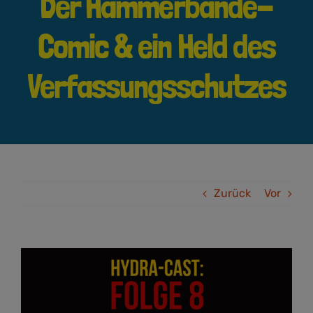
Der Hammerbande-
Comic & ein Held des
Verfassungsschutzes
Zurück
Vor
Zeige
grösseres
Bild