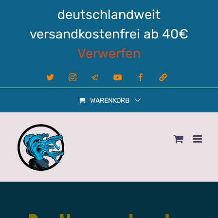
Zum
deutschlandweit
Inhalt
springen
versandkostenfrei ab 40€
Verwerfen
X
Instagram
Telegram
YouTube
Facebook
Linktree
WARENKORB