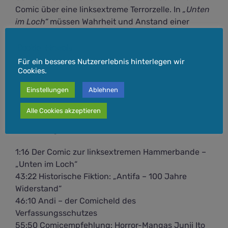
Comic über eine linksextreme Terrorzelle. In
„Unten
im Loch“
müssen Wahrheit und Anstand einer
fiktiven Version der Realität weichen –
handwerklich ist er jedoch gut gemacht.
Cookie-Hinweis
Für ein besseres Nutzererlebnis hinterlegen wir
Außerdem sprechen wir über Andi, den Helden des
Cookies.
Verfassungsschutzes. In seinem skurrilen Comic,
Einstellungen
Ablehnen
der im Auftrag des Innenministeriums NRW
entstand, tritt er gegen einige obskure Typen an. Es
Alle Cookies akzeptieren
trieft vor Klischees und ist gerade deshalb
unfreiwillig unterhaltsam.
1:16 Der Comic zur linksextremen Hammerbande –
„Unten im Loch“
43:22 Historische Fiktion: „Antifa – 100 Jahre
Widerstand“
46:10 Andi – der Comicheld des
Verfassungsschutzes
55:50 Comicempfehlung: Horror-Mangas Junji Ito