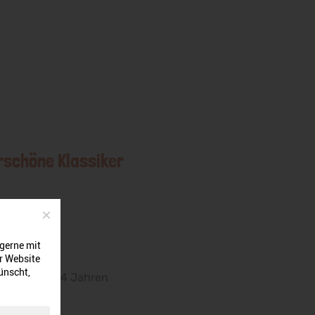
schöne Klassiker
 gerne mit
r Website
ünscht,
hlung:
ab 14 Jahren