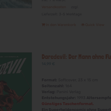
inkl. 7 % MwSt.
Versandkosten
zzgl.
Lieferzeit:
3-5 Werktage
In den Warenkorb
Quick View
Daredevil: Der Mann ohne Fu
14,99
€
Format:
Softcover, 23 x 15 cm
Seitenzahl:
164
Verlag:
Panini Verlag
Entstehungsjahr:
1993
Altersempf
Günstiges Taschenformat.
Ein Superheldencomic ohne Super