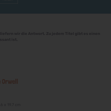
efern wir die Antwort. Zu jedem Titel gibt es einen
sant ist.
e Orwell
6 x 19.7 cm