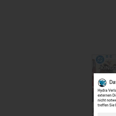
Da
Hydra Verla
externen Di
nicht notwe
treffen Sie