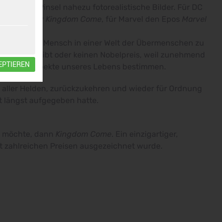
Farbe und Pinsel nahezu fotorealistische Bilder. Für DC
o., schuf er
Kingdom Come
, für Marvel den Epos
Marvel
h anfühlt, als Mensch in einer Welt der Übermenschen zu
iele mehr gibt oder keinen Nobelpreis, weil zunehmend
EPTIEREN
hen alle Aspekte unseres Lebens bestimmen.
 aller Helden, zurückzukehren und wieder für Ordnung
t längst aufgegeben hatte.
n möchte, dann
Kingdom Come
. Ein einzigartiger,
mit zahlreichen Preisen ausgezeichnet wurde.