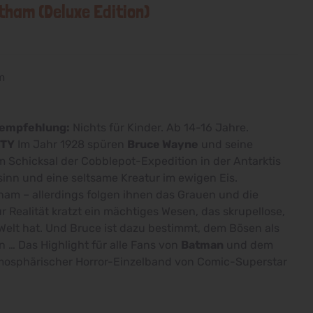
ham (Deluxe Edition)
m
sempfehlung:
Nichts für Kinder. Ab 14-16 Jahre.
ITY
Im Jahr 1928 spüren
Bruce Wayne
und seine
 Schicksal der Cobblepot-Expedition in der Antarktis
sinn und eine seltsame Kreatur im ewigen Eis.
ham – allerdings folgen ihnen das Grauen und die
ur Realität kratzt ein mächtiges Wesen, das skrupellose,
Welt hat. Und Bruce ist dazu bestimmt, dem Bösen als
 … Das Highlight für alle Fans von
Batman
und dem
tmosphärischer Horror-Einzelband von Comic-Superstar