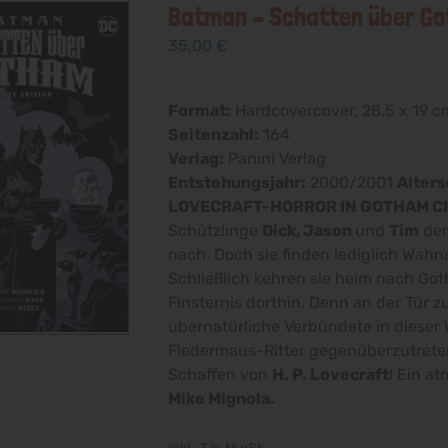
Batman – Schatten über Got
35,00
€
Format:
Hardcovercover, 28,5 x 19 c
Seitenzahl:
164
Verlag:
Panini Verlag
Entstehungsjahr:
2000/2001
Alter
LOVECRAFT-HORROR IN GOTHAM C
Schützlinge
Dick, Jason
und
Tim
dem
nach. Doch sie finden lediglich Wahn
Schließlich kehren sie heim nach Got
Finsternis dorthin. Denn an der Tür z
übernatürliche Verbündete in dieser 
Fledermaus-Ritter gegenüberzutreten
Schaffen von
H. P. Lovecraft
! Ein a
Mike Mignola.