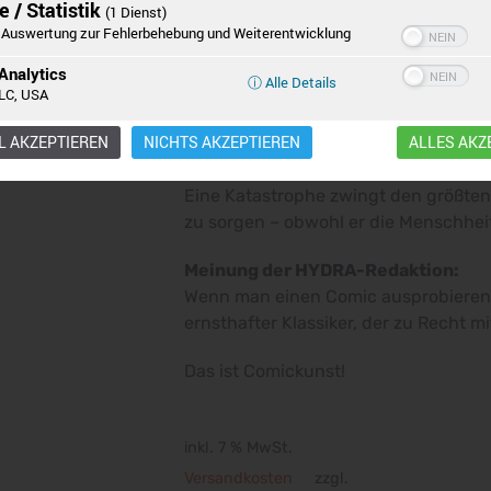
 / Statistik
(1 Dienst)
Der Zeichner Alex Ross erschafft mit 
Auswertung zur Fehlerbehebung und Weiterentwicklung
Einstellungen
Ablehnen
Alle Cookies akzeptieren
Comics, die Welt von Superman und C
(ebenfalls bei uns erhältlich).
Analytics
ⓘ Alle Details
Der Band stellt die Frage, wie es sic
LC, USA
leben. Wenn es keine Olympischen Sp
 AKZEPTIEREN
NICHTS AKZEPTIEREN
ALLES AKZ
außer Kontrolle geratene Übermensc
Eine Katastrophe zwingt den größten
zu sorgen – obwohl er die Menschhei
Meinung der HYDRA-Redaktion:
Wenn man einen Comic ausprobiere
ernsthafter Klassiker, der zu Recht 
Das ist Comickunst!
inkl. 7 % MwSt.
Versandkosten
zzgl.