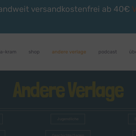
andweit versandkostenfrei ab 40€
ra-kram
shop
andere verlage
podcast
üb
Andere Verlage
Jugendliche
Geschichte/Sagen