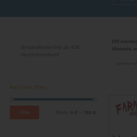
Oft werden
Versandkostenfrei ab 40€
Hinweis, w
deutschlandweit
Sortieren n
Nach Preis filtern
Filter
Preis:
—
0 €
150 €
Min.
Max.
Preis
Preis