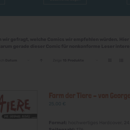
 wir gefragt, welche Comics wir empfehlen würden. Hier li
arum gerade dieser Comic für nonkonforme Leser interes
ach
Datum
Zeige
15 Produkte
Farm der Tiere – von Georg
25,00
€
Format:
hochwertiges Hardcover, 24.
Seitenzahl:
176