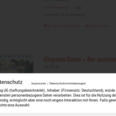
inkl. 7 % MwSt.
Versandkosten
zzgl.
Lieferzeit:
3-5 Werktage
In den Warenkorb
Quick View
Kingdom Come – Der wunder
30,00
€
tenschutz
Format:
Hardcover, 26,8 x 17,7 cm
Impressum
|
Datenschutzvereinbarungen
Seitenzahl:
236
g UG (haftungsbeschränkt) , Inhaber: (Firmensitz: Deutschland), würde
ensten personenbezogene Daten verarbeiten. Dies ist für die Nutzung de
Verlag:
Panini Verlag
ndig, ermöglicht aber eine noch engere Interaktion mit Ihnen. Falls gew
Entstehungsjahr:
1996
Altersempfe
 bitte eine Auswahl:
Cookie-Hinweis
Zeichnungen wie Gemälde.
Für ein besseres Nutzererlebnis hinterlegen wir Cookies.