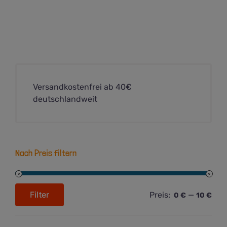
Versandkostenfrei ab 40€
deutschlandweit
Nach Preis filtern
Filter
Preis:
—
0 €
10 €
Min.
Max.
Preis
Preis