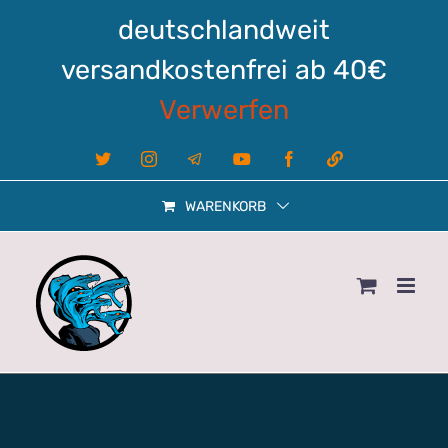
Zum
deutschlandweit
Inhalt
springen
versandkostenfrei ab 40€
Verwerfen
X
Instagram
Telegram
YouTube
Facebook
Linktree
WARENKORB