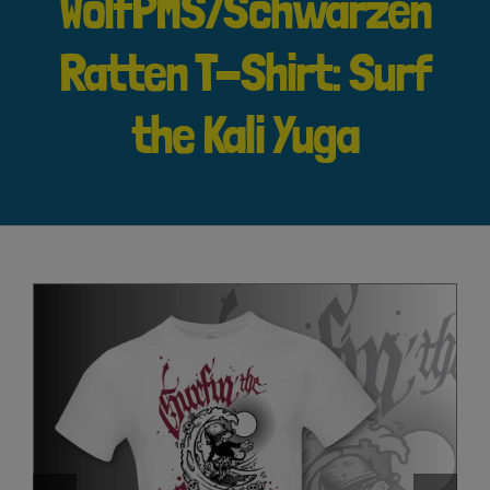
WolfPMS/Schwarzen
Ratten T-Shirt: Surf
the Kali Yuga