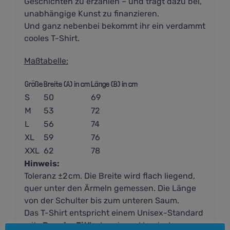
Geschichten zu erzählen – und tragt dazu bei,
unabhängige Kunst zu finanzieren.
Und ganz nebenbei bekommt ihr ein verdammt
cooles T-Shirt.
Maßtabelle:
Größe
Breite (A) in cm
Länge (B) in cm
S
50
69
M
53
72
L
56
74
XL
59
76
XXL
62
78
Hinweis:
Toleranz ±2 cm. Die Breite wird flach liegend,
quer unter den Ärmeln gemessen. Die Länge
von der Schulter bis zum unteren Saum.
Das T-Shirt entspricht einem Unisex-Standard
mit
„Regular Fit“
, also einem klassisch-