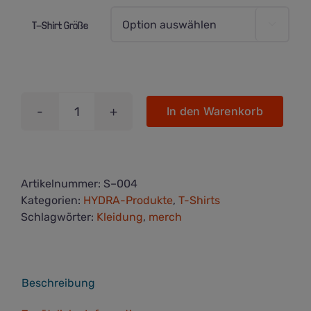
T-Shirt Größe

In den Warenkorb
WolfPMS/Schwarzen
Ratten
T-
Shirt:
Artikelnummer:
S–004
Surf
Kategorien:
HYDRA-Produkte
,
T-Shirts
the
Schlagwörter:
Kleidung
,
merch
Kali
Yuga
Menge
Beschreibung