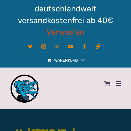
Zum
deutschlandweit
Inhalt
springen
versandkostenfrei ab 40€
Verwerfen
X
Instagram
Telegram
YouTube
Facebook
Linktree
WARENKORB