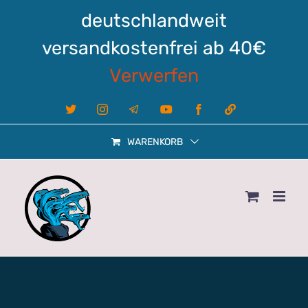
Zum
deutschlandweit
Inhalt
springen
versandkostenfrei ab 40€
Verwerfen
X
Instagram
Telegram
YouTube
Facebook
Linktree
WARENKORB