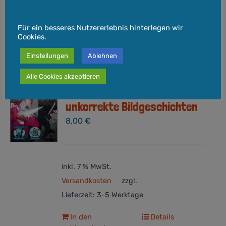
In den
Details
Cookie-Hinweis
Warenkorb
Für ein besseres Nutzererlebnis hinterlegen wir
Cookies.
Einstellungen
Ablehnen
Alle Cookies akzeptieren
HYDRA COMICS #2 – Politisch
unkorrekte Bildgeschichten
8,00
€
inkl. 7 % MwSt.
Versandkosten
zzgl.
Lieferzeit:
3-5 Werktage
In den
Details