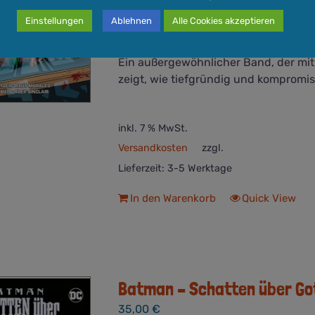
Es ist der Lieblingscomic von Daniel
Einstellungen
Ablehnen
Alle Cookies akzeptieren
Micha den Hydra-Chef und natürlich 
Ein außergewöhnlicher Band, der mit
zeigt, wie tiefgründig und kompromis
inkl. 7 % MwSt.
Versandkosten
zzgl.
Lieferzeit:
3-5 Werktage
In den Warenkorb
Quick View
Batman – Schatten über Got
35,00
€