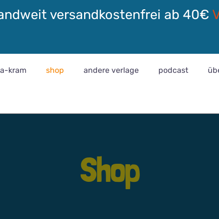
andweit versandkostenfrei ab 40€
ra-kram
shop
andere verlage
podcast
üb
Shop