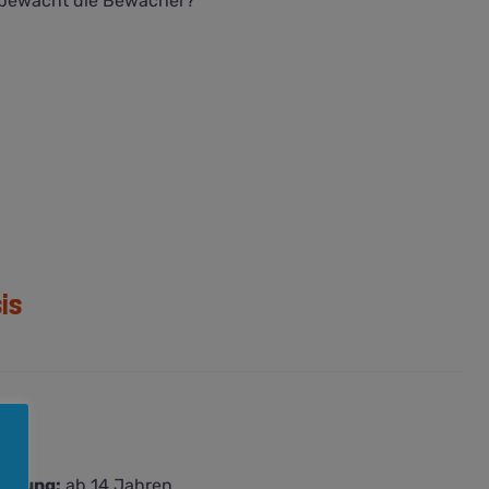
r bewacht die Bewacher?
is
ehlung:
ab 14 Jahren