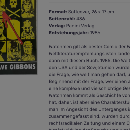
Format:
Softcover, 26 x 17 cm
Seitenzahl:
436
Verlag:
Panini Verlag
Entstehungsjahr:
1986
Watchmen gilt als bester Comic der W
Weltliteraturempfehlungslisten lan
dann mit diesem Buch. 1985. Die We
den USA und der Sowjetunion würde di
die Frage, wie weit man gehen darf, 
Beginnend mit der Frage, wer einen a
eine komplexe und vielschichtige Ge
Watchmen kommt als Geschichte von 
hat, daher, ist aber eine Charakterst
man im Angesicht des Unterganges ist
zusammengefasst sind, wurden durch 
rechtsradikalen Zeitung und einem C