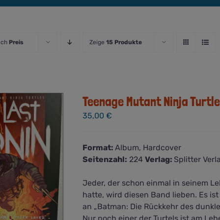
ach
Preis
Zeige
15 Produkte
Teenage Mutant Ninja Turtle
35,00
€
Format:
Album, Hardcover
Seitenzahl:
224
Verlag:
Splitter Ver
Jeder, der schon einmal in seinem Leb
hatte, wird diesen Band lieben. Es is
an „Batman: Die Rückkehr des dunklen
Nur noch einer der Turtels ist am Leb