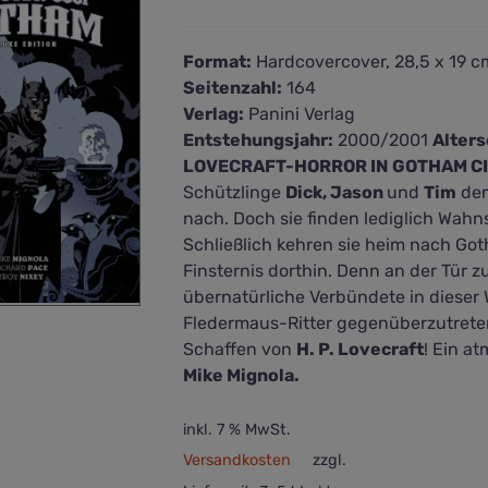
Format:
Hardcovercover, 28,5 x 19 c
Seitenzahl:
164
Verlag:
Panini Verlag
Entstehungsjahr:
2000/2001
Alter
LOVECRAFT-HORROR IN GOTHAM C
Schützlinge
Dick, Jason
und
Tim
dem
nach. Doch sie finden lediglich Wahn
Schließlich kehren sie heim nach Got
Finsternis dorthin. Denn an der Tür z
übernatürliche Verbündete in dieser 
Fledermaus-Ritter gegenüberzutreten
Schaffen von
H. P. Lovecraft
! Ein a
Mike Mignola.
inkl. 7 % MwSt.
Versandkosten
zzgl.