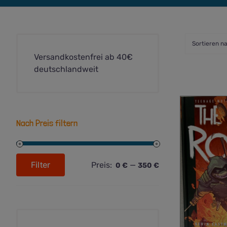
Sortieren n
Versandkostenfrei ab 40€
deutschlandweit
Nach Preis filtern
Filter
Preis:
—
0 €
350 €
Min.
Max.
Preis
Preis