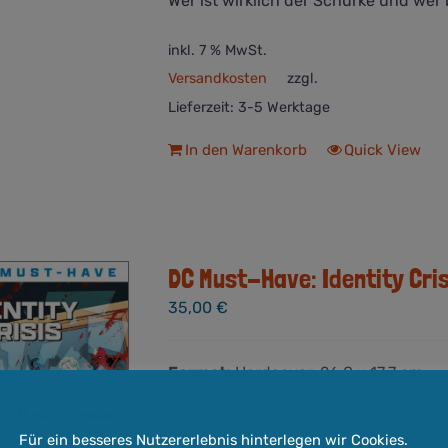
Wer ist wirklich der Schurke und we
inkl. 7 % MwSt.
Versandkosten
zzgl.
Lieferzeit:
3-5 Werktage
In den Warenkorb
Quick View
DC Must-Have: Identity Cris
35,00
€
Format:
Hardcover, 26,8 x 17,7 cm
Seitenzahl:
260
Cookie-Hinweis
Verlag:
Panini Verlag
Für ein besseres Nutzererlebnis hinterlegen wir Cookies.
Entstehungsjahr:
2004
Altersempf