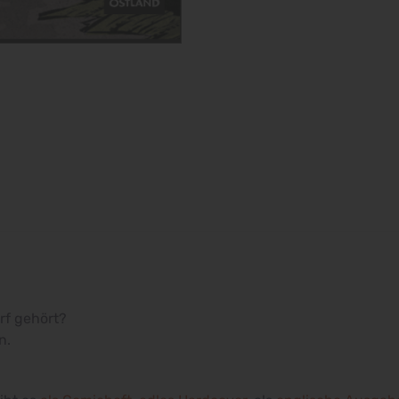
f gehört?
n.