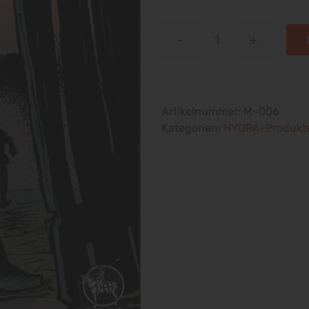
Was
war
los
in
Artikelnummer:
M–006
Nemmersdorf?
Kategorien:
HYDRA-Produkt
–
Gedenkkarte
Menge