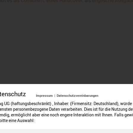
ibt es
als Comicheft
,
edles Hardcover
, als
englische Ausgab
tenschutz
Impressum
|
Datenschutzvereinbarungen
r 44: Die Befreiung von Nemmersdorf – Har
g UG (haftungsbeschränkt) , Inhaber: (Firmensitz: Deutschland), würde
ensten personenbezogene Daten verarbeiten. Dies ist für die Nutzung de
ndig, ermöglicht aber eine noch engere Interaktion mit Ihnen. Falls gew
 bitte eine Auswahl:
Cookie-Hinweis
Für ein besseres Nutzererlebnis hinterlegen wir Cookies.