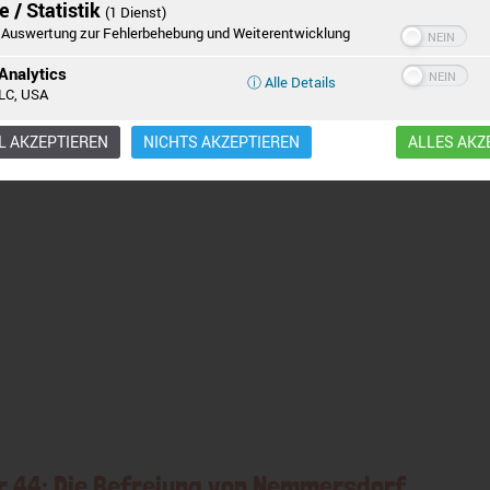
 / Statistik
(1 Dienst)
Auswertung zur Fehlerbehebung und Weiterentwicklung
Einstellungen
Ablehnen
Alle Cookies akzeptieren
zzgl.
Werktage
Analytics
ⓘ Alle Details
LC, USA
nkorb
Quick View
 AKZEPTIEREN
NICHTS AKZEPTIEREN
ALLES AKZ
r 44: Die Befreiung von Nemmersdorf