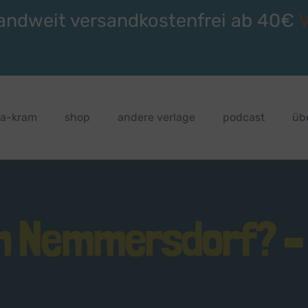
andweit versandkostenfrei ab 40€
ra-kram
shop
andere verlage
podcast
üb
in Nemmersdorf? 