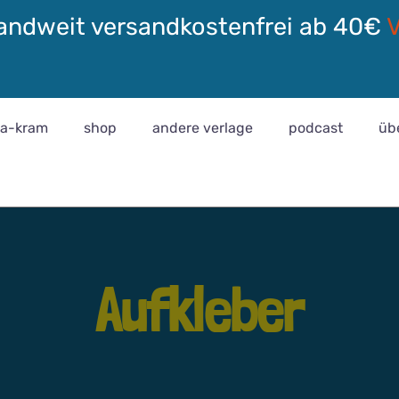
andweit versandkostenfrei ab 40€
ra-kram
shop
andere verlage
podcast
üb
Aufkleber