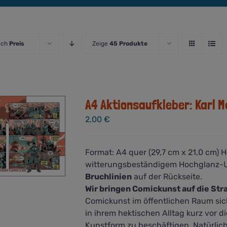
ach
Preis
Zeige
45 Produkte
A4 Aktionsaufkleber: Karl M
2,00
€
Format: A4 quer (29,7 cm x 21,0 cm) 
witterungsbeständigem Hochglanz-UV-
Bruchlinien
auf der Rückseite.
Wir bringen Comickunst auf die Str
Comickunst im öffentlichen Raum sic
in ihrem hektischen Alltag kurz vor 
Kunstform zu beschäftigen. Natürlich s