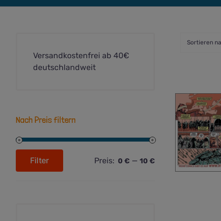
Sortieren n
Versandkostenfrei ab 40€
deutschlandweit
Nach Preis filtern
Filter
Preis:
—
0 €
10 €
Min.
Max.
Preis
Preis