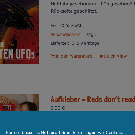
Habt ihr je schönere UFOs gesehen? 
Rückseite geschlitzt.
inkl. 19 % MwSt.
Versandkosten
zzgl.
Lieferzeit:
3-5 Werktage
In den Warenkorb
Quick View
Aufkleber – Reds don’t rea
2,50
€
Cookie-Hinweis
Jedes Kind weiß: Reds don't read Com
Für ein besseres Nutzererlebnis hinterlegen wir Cookies.
Aufklebern. Rückseite geschlitzt.