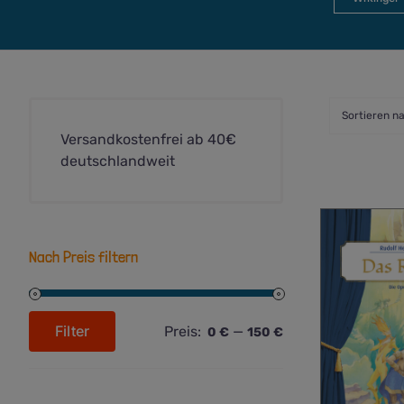
Sortieren n
Versandkostenfrei ab 40€
deutschlandweit
Nach Preis filtern
Filter
Preis:
—
0 €
150 €
Min.
Max.
Preis
Preis