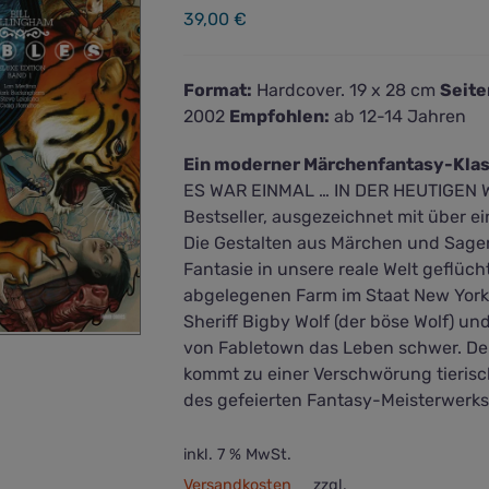
39,00
€
Format:
Hardcover. 19 x 28 cm
Seite
2002
Empfohlen:
ab 12-14 Jahren
Ein moderner Märchenfantasy-Klas
ES WAR EINMAL … IN DER HEUTIGEN W
Bestseller, ausgezeichnet mit über 
Die Gestalten aus Märchen und Sagen
Fantasie in unsere reale Welt geflüch
abgelegenen Farm im Staat New York
Sheriff Bigby Wolf (der böse Wolf) u
von Fabletown das Leben schwer. De
kommt zu einer Verschwörung tieris
des gefeierten Fantasy-Meisterwerk
inkl. 7 % MwSt.
Versandkosten
zzgl.