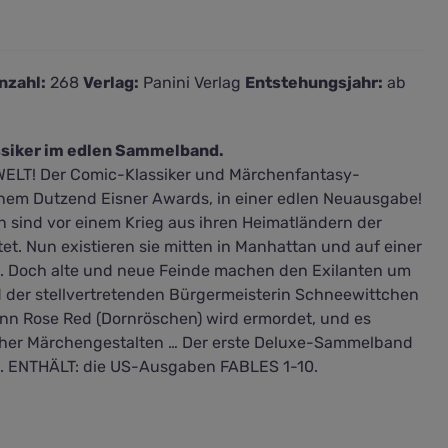
nzahl:
268
Verlag:
Panini Verlag
Entstehungsjahr:
ab
siker im edlen Sammelband.
ELT! Der Comic-Klassiker und Märchenfantasy-
einem Dutzend Eisner Awards, in einer edlen Neuausgabe!
 sind vor einem Krieg aus ihren Heimatländern der
tet. Nun existieren sie mitten in Manhattan und auf einer
. Doch alte und neue Feinde machen den Exilanten um
nd der stellvertretenden Bürgermeisterin Schneewittchen
nn Rose Red (Dornröschen) wird ermordet, und es
cher Märchengestalten … Der erste Deluxe-Sammelband
s. ENTHÄLT: die US-Ausgaben FABLES 1-10.