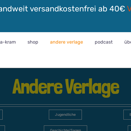
andweit versandkostenfrei ab 40€
ra-kram
shop
andere verlage
podcast
üb
Andere Verlage
Jugendliche
Geschichte/Sagen