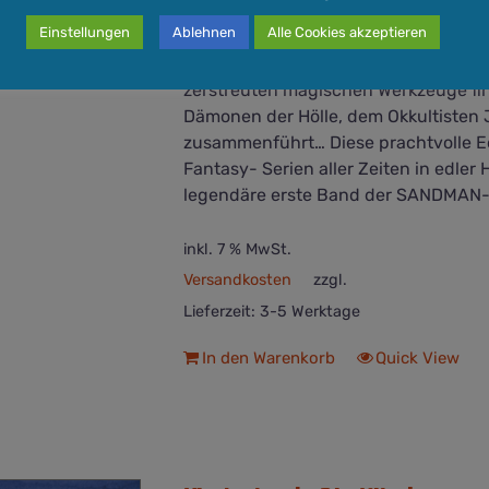
Death. Der Herr der Träume wird vo
Einstellungen
Ablehnen
Alle Cookies akzeptieren
eingekerkert. Als Dream endlich ent
zu alter Größe und Macht zurückzufü
zerstreuten magischen Werkzeuge find
Dämonen der Hölle, dem Okkultisten
zusammenführt… Diese prachtvolle Ed
Fantasy- Serien aller Zeiten in edle
legendäre erste Band der SANDMAN-
inkl. 7 % MwSt.
Versandkosten
zzgl.
Lieferzeit:
3-5 Werktage
In den Warenkorb
Quick View