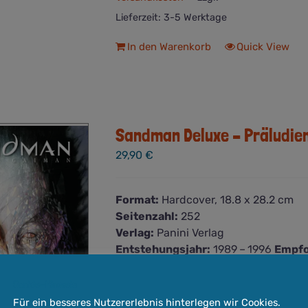
Lieferzeit:
3-5 Werktage
In den Warenkorb
Quick View
Sandman Deluxe – Präludien
29,90
€
Format:
Hardcover, 18.8 x 28.2 cm
Seitenzahl:
252
Verlag:
Panini Verlag
Entstehungsjahr:
1989 – 1996
Empfo
TRÄUME UND ANDERE HÖLLEN Neil Ga
Werken aller Zeiten. Im Mittelpunkt d
Cookie-Hinweis
Pantheon der Ewigen um den bleich
Für ein besseres Nutzererlebnis hinterlegen wir Cookies.