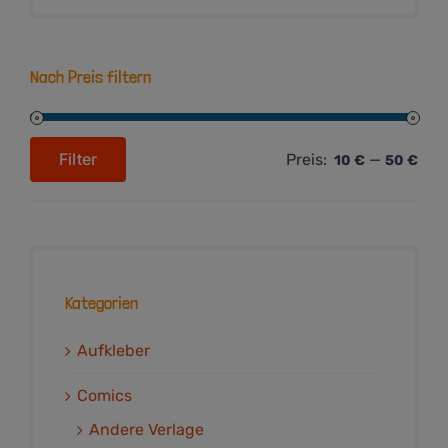
Nach Preis filtern
Filter
Preis:
—
10 €
50 €
Min.
Max.
Preis
Preis
Kategorien
Aufkleber
Comics
Andere Verlage