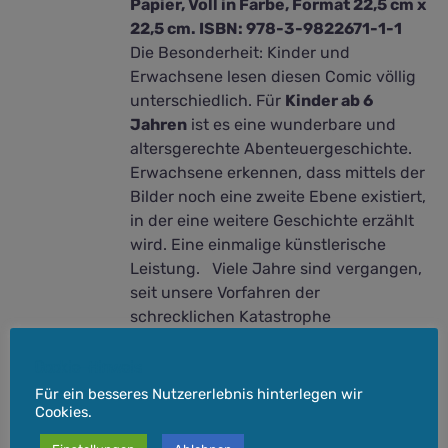
Papier, Voll in Farbe, Format 22,5 cm x
22,5 cm. ISBN: 978-3-9822671-1-1
Die Besonderheit: Kinder und
Erwachsene lesen diesen Comic völlig
unterschiedlich. Für
Kinder ab 6
Jahren
ist es eine wunderbare und
altersgerechte Abenteuergeschichte.
Erwachsene erkennen, dass mittels der
Bilder noch eine zweite Ebene existiert,
in der eine weitere Geschichte erzählt
wird. Eine einmalige künstlerische
Leistung. Viele Jahre sind vergangen,
seit unsere Vorfahren der
schrecklichen Katastrophe
der Riesenwelt entkommen sind und im
Herzen des Waldes das Hamsterland
Cookie-Hinweis
aufgebaut haben. Unser Land gedieh
Für ein besseres Nutzererlebnis hinterlegen wir
Cookies.
lange Zeit unter der Herrschaft des
weisen Fürsten Mohrrübe. Dieser