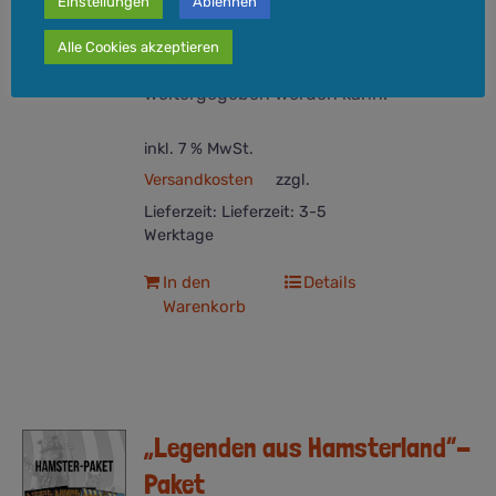
Einstellungen
Ablehnen
Comic zeigt, wie das Interesse für
längst vergangene Zeiten und
Alle Cookies akzeptieren
Abenteuer an die nächste Generation
weitergegeben werden kann.
inkl. 7 % MwSt.
Versandkosten
zzgl.
Lieferzeit:
Lieferzeit: 3-5
Werktage
In den
Details
Warenkorb
„Legenden aus Hamsterland“-
Paket