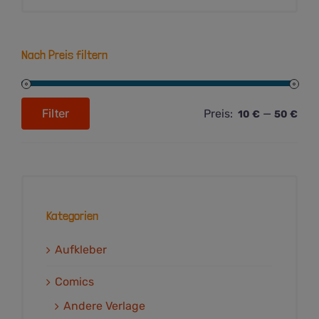
Nach Preis filtern
Filter
Preis:
—
10 €
50 €
Min.
Max.
Preis
Preis
Kategorien
Aufkleber
Comics
Andere Verlage