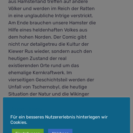
aus Hamsterland treffen auf andere
Völker und werden im Reich der Ratten
in eine unglaubliche Intrige verstrickt.
Am Ende brauchen unsere Hamster die
Hilfe eines heldenhaften Volkes aus
dem hohen Norden. Der Comic gibt
nicht nur detailgetreu die Kultur der
Kiewer Rus wieder, sondern auch den
heutigen Zustand der real
existierenden Orte rund um das
ehemalige Kernkraftwerk. Im
vierseitigen Geschichtsteil werden der
Unfall von Tschernobyl, die heutige
Situation der Natur und die Wikinger
erklärt.
Cookie-Hinweis
inkl. 7 % MwSt.
Für ein besseres Nutzererlebnis hinterlegen wir
Cookies.
Versandkosten
zzgl.
Lieferzeit:
Lieferzeit: 3-5