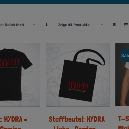
ach
Beliebtheit
Zeige
45 Produkte
Sal
T-S
t: HYDRA –
Stoffbeutel: HYDRA
Mis
 Comics •
– Liebe • Comics •