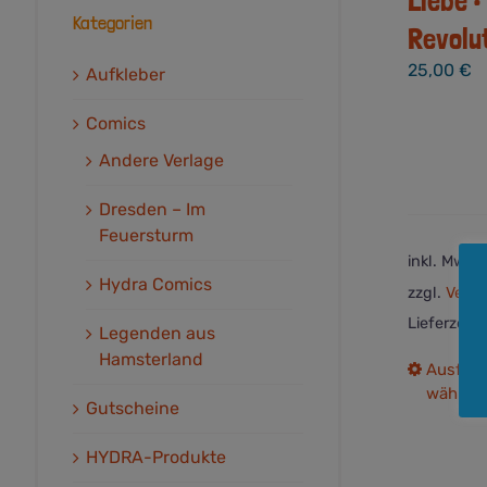
Kategorien
Revolu
25,00
€
Aufkleber
Comics
Andere Verlage
Dresden – Im
Feuersturm
inkl. MwSt.
Hydra Comics
zzgl.
Versa
Lieferzeit:
Legenden aus
Hamsterland
Ausfüh
wählen
Gutscheine
HYDRA-Produkte