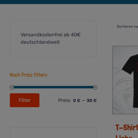
Sortieren n
Versandkostenfrei ab 40€
deutschlandweit
Nach Preis filtern
Filter
Preis:
—
0 €
30 €
Min.
Max.
Preis
Preis
T-Shir
Liebe •