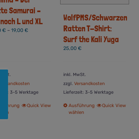
zte Samurai –
WolfPMS/Schwarzen
 noch L und XL
Ratten T-Shirt:
0
€
–
19,00
€
Surf the Kali Yuga
25,00
€
 MwSt.
inkl. MwSt.
Versandkosten
zzgl.
Versandkosten
rzeit:
3-5 Werktage
Lieferzeit:
3-5 Werktage
Dieses
Dieses
sführung
Quick View
Ausführung
Quick View
hlen
wählen
Produkt
Produkt
weist
weist
mehrere
mehrere
Varianten
Varianten