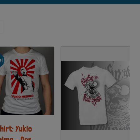
e!
hirt: Yukio
hima – Der