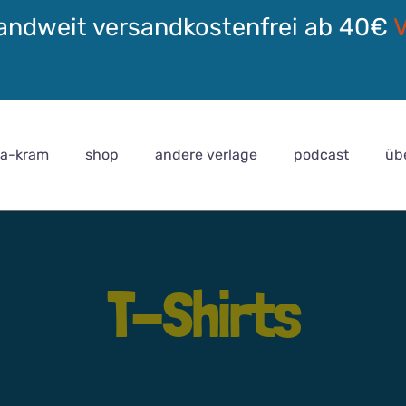
andweit versandkostenfrei ab 40€
ra-kram
shop
andere verlage
podcast
üb
T-Shirts