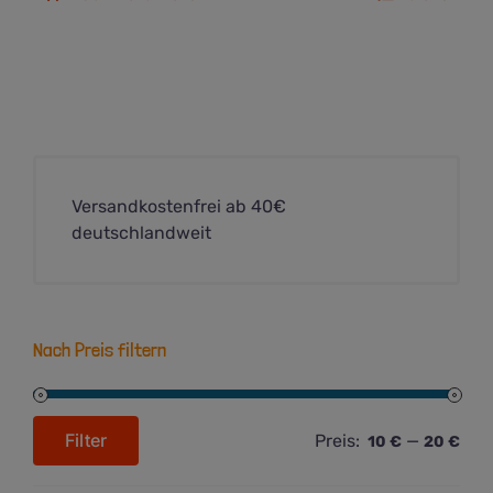
Versandkostenfrei ab 40€
deutschlandweit
Nach Preis filtern
Filter
Preis:
—
10 €
20 €
Min.
Max.
Preis
Preis