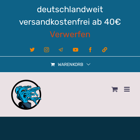
Zum
deutschlandweit
Inhalt
springen
versandkostenfrei ab 40€
Verwerfen
X
Instagram
Telegram
YouTube
Facebook
Linktree
WARENKORB