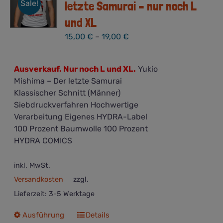
Sale!
letzte Samurai – nur noch L
und XL
15,00
€
–
19,00
€
Ausverkauf. Nur noch L und XL.
Yukio
Mishima – Der letzte Samurai
Klassischer Schnitt (Männer)
Siebdruckverfahren Hochwertige
Verarbeitung Eigenes HYDRA-Label
100 Prozent Baumwolle 100 Prozent
HYDRA COMICS
inkl. MwSt.
Versandkosten
zzgl.
Lieferzeit:
3-5 Werktage
Dieses
Ausführung
Details