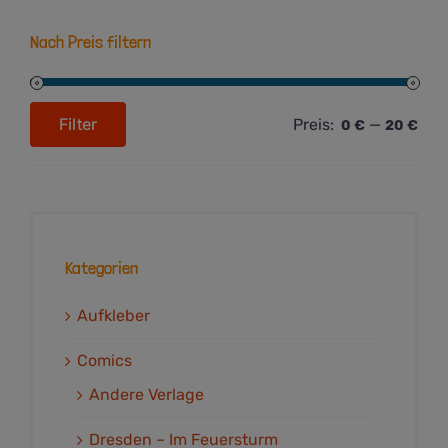
Nach Preis filtern
Filter
Preis:
—
0 €
20 €
Min.
Max.
Preis
Preis
Kategorien
Aufkleber
Comics
Andere Verlage
Dresden – Im Feuersturm