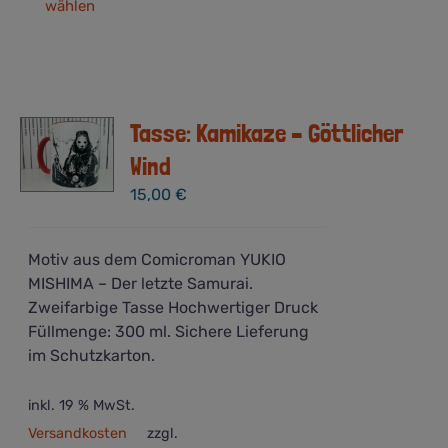
wählen
Produkt
weist
mehrere
Varianten
auf.
Tasse: Kamikaze – Göttlicher
Die
Optionen
Wind
können
15,00
€
auf
der
Produktseite
Motiv aus dem Comicroman YUKIO
gewählt
MISHIMA – Der letzte Samurai.
werden
Zweifarbige Tasse Hochwertiger Druck
Füllmenge: 300 ml. Sichere Lieferung
im Schutzkarton.
inkl. 19 % MwSt.
Versandkosten
zzgl.