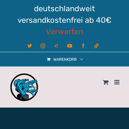
Zum
deutschlandweit
Inhalt
springen
versandkostenfrei ab 40€
Verwerfen
X
Instagram
Telegram
YouTube
Facebook
Linktree
WARENKORB