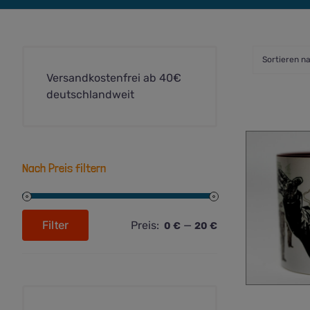
Sortieren n
Versandkostenfrei ab 40€
deutschlandweit
Nach Preis filtern
Filter
Preis:
—
0 €
20 €
Min.
Max.
Preis
Preis