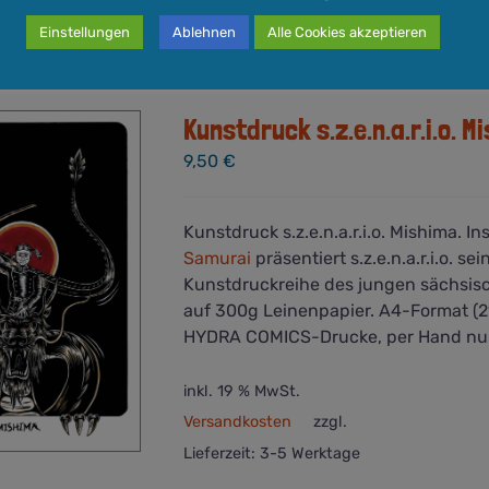
Einstellungen
Ablehnen
Alle Cookies akzeptieren
Kunstdruck s.z.e.n.a.r.i.o. M
9,50
€
Kunstdruck s.z.e.n.a.r.i.o. Mishima. In
Samurai
präsentiert s.z.e.n.a.r.i.o. s
Kunstdruckreihe des jungen sächsis
auf 300g Leinenpapier. A4-Format (21,
HYDRA COMICS-Drucke, per Hand nu
inkl. 19 % MwSt.
Versandkosten
zzgl.
Lieferzeit:
3-5 Werktage