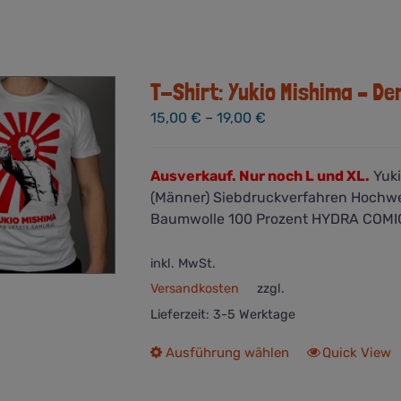
T-Shirt: Yukio Mishima – De
15,00
€
–
19,00
€
Ausverkauf. Nur noch L und XL.
Yuki
(Männer) Siebdruckverfahren Hochwe
Baumwolle 100 Prozent HYDRA COMI
inkl. MwSt.
Versandkosten
zzgl.
Lieferzeit:
3-5 Werktage
Dieses
Ausführung wählen
Quick View
Produkt
weist