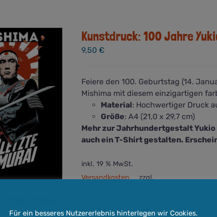
mehrere
Varianten
auf.
Kunstdruck: 100 Jahre Yuki
Die
9,50
€
Optionen
können
auf
Feiere den 100. Geburtstag (14. Janu
der
Mishima mit diesem einzigartigen fa
Produktseite
Material
: Hochwertiger Druck a
gewählt
Größe
: A4 (21,0 x 29,7 cm)
werden
Mehr zur Jahrhundertgestalt Yuki
auch ein T-Shirt gestalten. Ersche
inkl. 19 % MwSt.
Versandkosten
zzgl.
Lieferzeit:
3-5 Werktage
Cookie-Hinweis
In den Warenkorb
Quick View
Für ein besseres Nutzererlebnis hinterlegen wir Cookies.