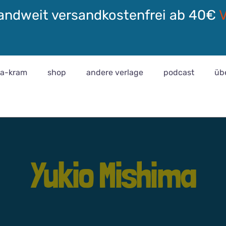
andweit versandkostenfrei ab 40€
ra-kram
shop
andere verlage
podcast
üb
Yukio Mishima