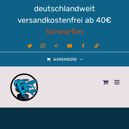
Zum
deutschlandweit
Inhalt
springen
versandkostenfrei ab 40€
Verwerfen
X
Instagram
Telegram
YouTube
Facebook
Linktree
WARENKORB