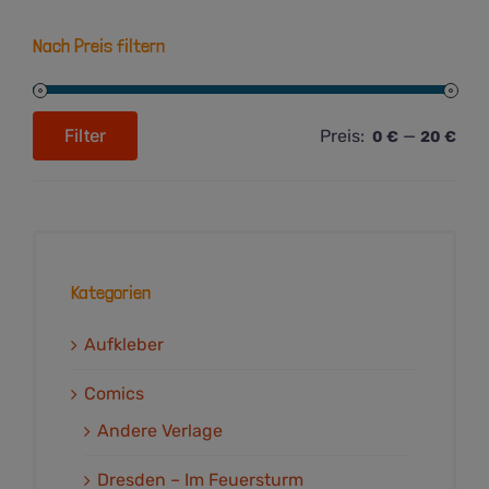
Nach Preis filtern
Filter
Preis:
—
0 €
20 €
Min.
Max.
Preis
Preis
Kategorien
Aufkleber
Comics
Andere Verlage
Dresden – Im Feuersturm