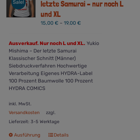
Sale!
letzte Samurai – nur noch L
und XL
15,00
€
–
19,00
€
Ausverkauf. Nur noch L und XL.
Yukio
Mishima – Der letzte Samurai
Klassischer Schnitt (Männer)
Siebdruckverfahren Hochwertige
Verarbeitung Eigenes HYDRA-Label
100 Prozent Baumwolle 100 Prozent
HYDRA COMICS
inkl. MwSt.
Versandkosten
zzgl.
Lieferzeit:
3-5 Werktage
Dieses
Ausführung
Details