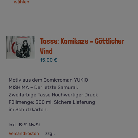
wählen
Produkt
weist
mehrere
Varianten
auf.
Tasse: Kamikaze – Göttlicher
Die
Optionen
Wind
können
15,00
€
auf
der
Produktseite
Motiv aus dem Comicroman YUKIO
gewählt
MISHIMA – Der letzte Samurai.
werden
Zweifarbige Tasse Hochwertiger Druck
Füllmenge: 300 ml. Sichere Lieferung
im Schutzkarton.
inkl. 19 % MwSt.
Versandkosten
zzgl.