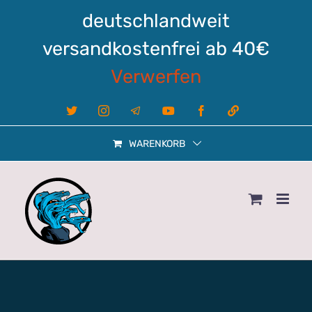
Zum
deutschlandweit
Inhalt
springen
versandkostenfrei ab 40€
Verwerfen
X
Instagram
Telegram
YouTube
Facebook
Linktree
WARENKORB