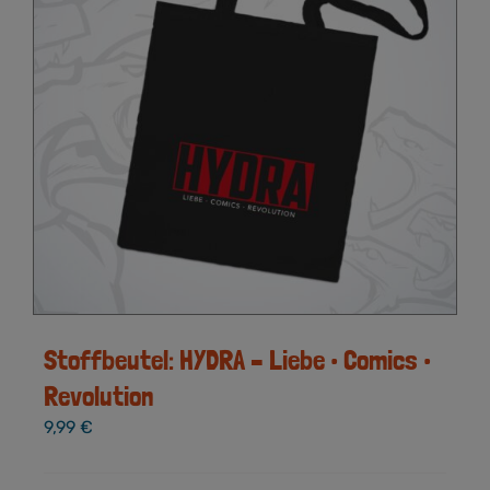
Stoffbeutel: HYDRA – Liebe • Comics •
Revolution
9,99
€