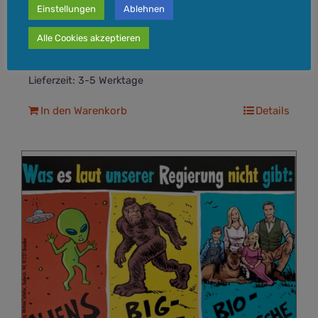
Einstellungen
Ablehnen
Alle Cookies akzeptieren
inkl. 19 % MwSt.
zzgl.
Versandkosten
Lieferzeit:
3-5 Werktage
In den Warenkorb
Details