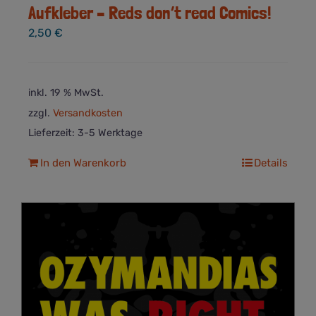
Aufkleber – Reds don’t read Comics!
2,50
€
inkl. 19 % MwSt.
zzgl.
Versandkosten
Lieferzeit:
3-5 Werktage
In den Warenkorb
Details