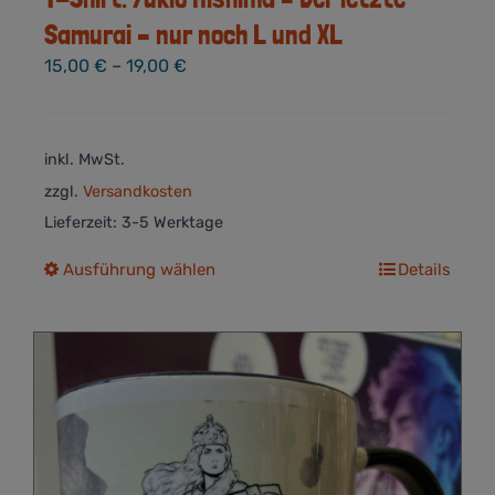
Samurai – nur noch L und XL
15,00
€
–
19,00
€
inkl. MwSt.
zzgl.
Versandkosten
Lieferzeit:
3-5 Werktage
Dieses
Ausführung wählen
Details
Produkt
weist
mehrere
Varianten
auf.
Die
Optionen
können