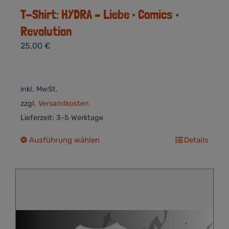
T-Shirt: HYDRA – Liebe • Comics •
Revolution
25,00
€
inkl. MwSt.
zzgl.
Versandkosten
Lieferzeit:
3-5 Werktage
Dieses
Ausführung wählen
Details
Produkt
weist
mehrere
Varianten
auf.
Die
Optionen