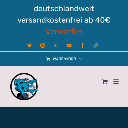
Zum
deutschlandweit
Inhalt
springen
versandkostenfrei ab 40€
Verwerfen
X
Instagram
Telegram
YouTube
Facebook
Linktree
WARENKORB