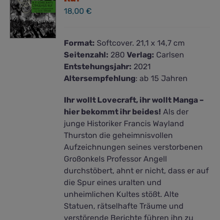
18,00
€
Format:
Softcover. 21,1 x 14,7 cm
Seitenzahl:
280
Verlag:
Carlsen
Entstehungsjahr:
2021
Altersempfehlung
: ab 15 Jahren
Ihr wollt Lovecraft, ihr wollt Manga –
hier bekommt ihr beides!
Als der
junge Historiker Francis Wayland
Thurston die geheimnisvollen
Aufzeichnungen seines verstorbenen
Großonkels Professor Angell
durchstöbert, ahnt er nicht, dass er auf
die Spur eines uralten und
unheimlichen Kultes stößt. Alte
Statuen, rätselhafte Träume und
verstörende Berichte führen ihn zu