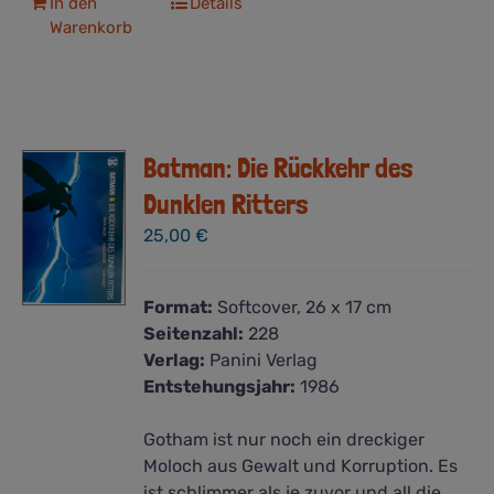
In den
Details
Warenkorb
Batman: Die Rückkehr des
Dunklen Ritters
25,00
€
Format:
Softcover, 26 x 17 cm
Seitenzahl:
228
Verlag:
Panini Verlag
Entstehungsjahr:
1986
Gotham ist nur noch ein dreckiger
Moloch aus Gewalt und Korruption. Es
ist schlimmer als je zuvor und all die