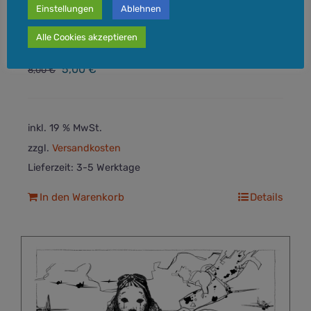
Einstellungen
Ablehnen
Alle Cookies akzeptieren
Kunstdruck HORUS
Ursprünglicher
Aktueller
5,00
€
8,00
€
Preis
Preis
war:
ist:
8,00 €
5,00 €.
inkl. 19 % MwSt.
zzgl.
Versandkosten
Lieferzeit:
3-5 Werktage
In den Warenkorb
Details