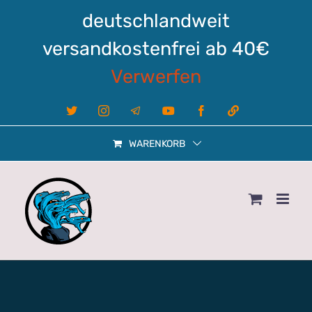
Zum
deutschlandweit
Inhalt
springen
versandkostenfrei ab 40€
Verwerfen
X
Instagram
Telegram
YouTube
Facebook
Linktree
WARENKORB