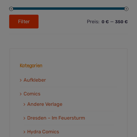
Filter
Preis:
—
0 €
350 €
Min.
Max.
Preis
Preis
Kategorien
Aufkleber
Comics
Andere Verlage
Dresden – Im Feuersturm
Hydra Comics