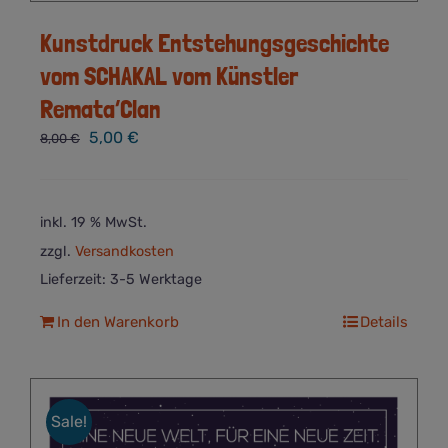
Kunstdruck Entstehungsgeschichte
vom SCHAKAL vom Künstler
Remata’Clan
Ursprünglicher
Aktueller
5,00
€
8,00
€
Preis
Preis
war:
ist:
8,00 €
5,00 €.
inkl. 19 % MwSt.
zzgl.
Versandkosten
Lieferzeit:
3-5 Werktage
In den Warenkorb
Details
Sale!