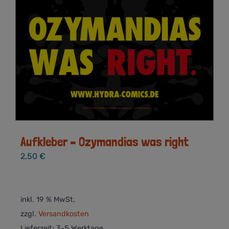
Aufkleber – Ozymandias was right
2,50
€
inkl. 19 % MwSt.
zzgl.
Versandkosten
Lieferzeit:
3-5 Werktage