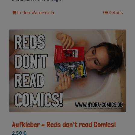
In den Warenkorb
Details
Aufkleber – Reds don’t read Comics!
2,50
€