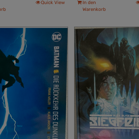
Quick View
In den
orb
Warenkorb