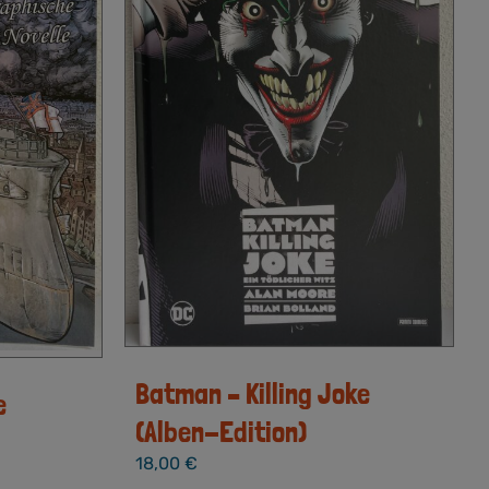
Batman – Killing Joke
e
(Alben-Edition)
18,00
€