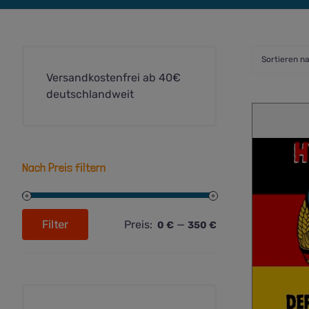
Sortieren n
Versandkostenfrei ab 40€
deutschlandweit
Nach Preis filtern
Filter
Preis:
—
0 €
350 €
Min.
Max.
Preis
Preis