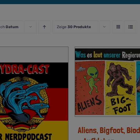
ach
Datum
Zeige
30 Produkte
Aliens, Bigfoot, Bi