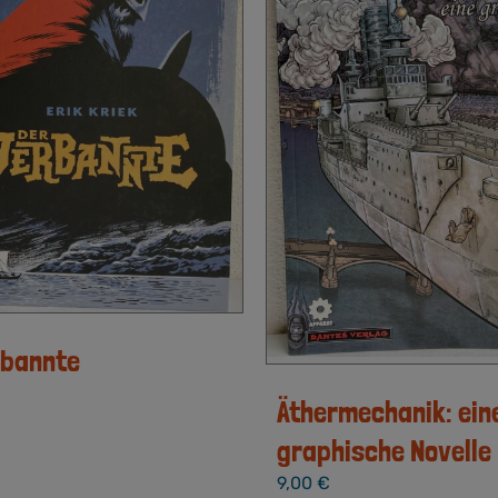
rbannte
Äthermechanik: ein
graphische Novelle
9,00
€