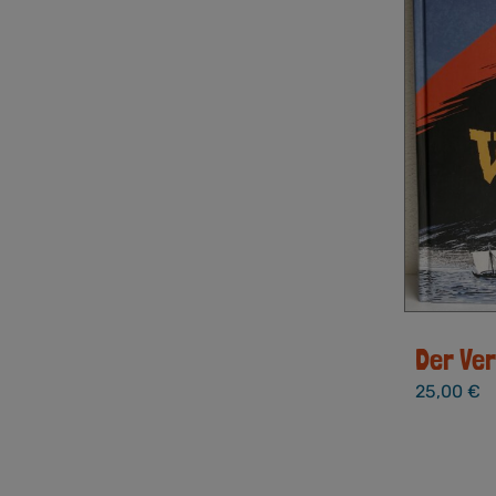
Der Ve
25,00
€