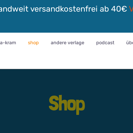
andweit versandkostenfrei ab 40€
ra-kram
shop
andere verlage
podcast
üb
Shop