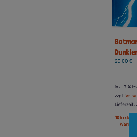
Batman
Dunkle
25,00
€
inkl. 7 % M
zzgl.
Versa
Lieferzeit:
In den
Warenk