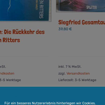
Siegfried Gesamta
39,80
€
: Die Rückkehr des
n Ritters
wSt.
inkl. 7 % MwSt.
ndkosten
zzgl.
Versandkosten
3-5 Werktage
Lieferzeit:
3-5 Werktage
Quick View
In den
orb
Warenkorb
Cookie-Hinweis
Für ein besseres Nutzererlebnis hinterlegen wir Cookies.