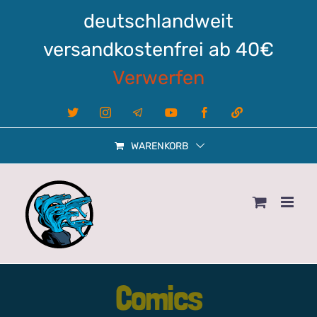
Zum
deutschlandweit
Inhalt
springen
versandkostenfrei ab 40€
Verwerfen
X
Instagram
Telegram
YouTube
Facebook
Linktree
WARENKORB
Comics