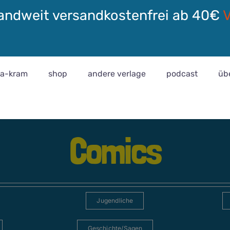
andweit versandkostenfrei ab 40€
ra-kram
shop
andere verlage
podcast
üb
Comics
Jugendliche
Geschichte/Sagen