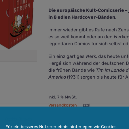
Die europäische Kult-Comicserie – 
in 8 edlen Hardcover-Bänden.
Immer wieder gibt es Rufe nach Zens
es so weit kommt oder an den Werken 
legendären Comics für sich selbst 
Ein einzigartiges Werk, das heute u
Hergé sich während der deutschen Be
die frühen Bände wie
Tim im Lande d
Amerika
(1931) sorgen bis heute für
inkl. 7 % MwSt.
Versandkosten
zzgl.
Lieferzeit:
3-5 Werktage
Cookie-Hinweis
In den Warenkorb
Quick View
Für ein besseres Nutzererlebnis hinterlegen wir Cookies.