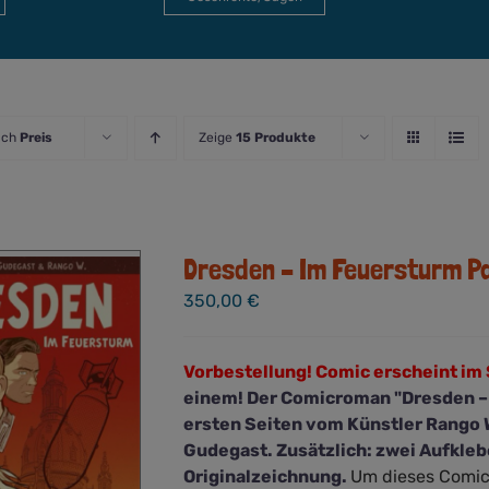
ach
Preis
Zeige
15 Produkte
Dresden – Im Feuersturm Pak
350,00
€
Vorbestellung! Comic erscheint i
einem! Der Comicroman "Dresden – 
ersten Seiten vom Künstler Rango 
Gudegast. Zusätzlich: zwei Aufkleb
Originalzeichnung.
Um dieses Comicp