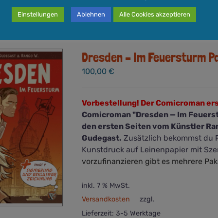
Einstellungen
Ablehnen
Alle Cookies akzeptieren
Dresden – Im Feuersturm P
100,00
€
Vorbestellung! Der Comicroman er
Comicroman "Dresden — Im Feuerstu
den ersten Seiten vom Künstler Ra
Gudegast.
Zusätzlich bekommst du P
Kunstdruck auf Leinenpapier mit Sz
vorzufinanzieren gibt es mehrere Pak
inkl. 7 % MwSt.
Versandkosten
zzgl.
Lieferzeit:
3-5 Werktage