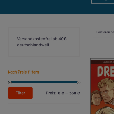
Sortieren n
Versandkostenfrei ab 40€
deutschlandweit
Nach Preis filtern
Filter
Preis:
—
0 €
350 €
Min.
Max.
Preis
Preis