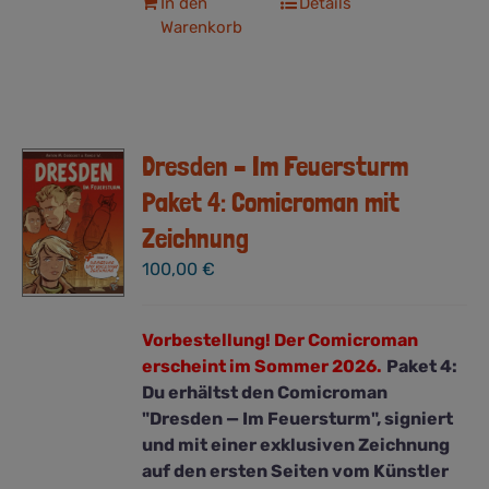
In den
Details
Warenkorb
Dresden – Im Feuersturm
Paket 4: Comicroman mit
Zeichnung
100,00
€
Vorbestellung! Der Comicroman
erscheint im Sommer 2026.
Paket 4:
Du erhältst den Comicroman
"Dresden — Im Feuersturm", signiert
und mit einer exklusiven Zeichnung
auf den ersten Seiten vom Künstler