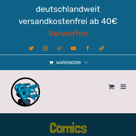
Zum
deutschlandweit
Inhalt
springen
versandkostenfrei ab 40€
Verwerfen
X
Instagram
Telegram
YouTube
Facebook
Linktree
WARENKORB
Comics