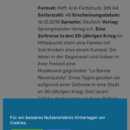
Format:
Heft, 4/4-Farbdruck, DIN A4
Seitenzahl:
48
Erscheinungsdatum:
16.12.2018
Sprache:
Deutsch
Verlag:
Sprengmeister-Verlag e.K.
Eine
Zeitreise in den 30-jährigen Krieg
Im
Mittelpunkt steht eine Familie mit
drei Kindern plus einem Kumpel. Sie
leben in der Gegenwart und haben in
ihrer Freizeit eine
Musikband gegründet: "La Banda
Reconquista". Eines Tages geraten sie
aufgrund einer Zeitreise in eine Stadt
im 30-jährigen Krieg. Dort lauert
Gefahr, doch leisten sie ihren Beitrag
zur Rettung der Stadt, ehe sie wieder in
Cookie-Hinweis
die Gegenwart zurückgelangen.
Für ein besseres Nutzererlebnis hinterlegen wir
Cookies.
inkl. 7 % MwSt.