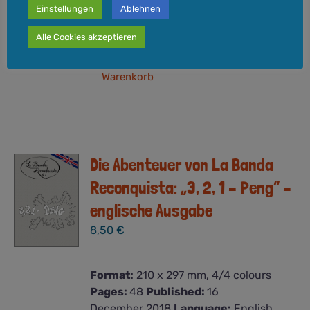
Einstellungen
Ablehnen
Versandkosten
zzgl.
Lieferzeit:
3-5 Werktage
Alle Cookies akzeptieren
In den
Details
Warenkorb
Die Abenteuer von La Banda
Reconquista: „3, 2, 1 – Peng“ –
englische Ausgabe
8,50
€
Format:
210 x 297 mm, 4/4 colours
Pages:
48
Published:
16
December 2018
Language:
English