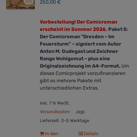
250,00
€
Vorbestellung! Der Comicroman
erscheint im Sommer 2026.
Paket 5:
Der Comicroman "Dresden – Im
Feuersturm" – signiert vom Autor
Anton M. Gudegast und Zeichner
Rango Wohlgemut – plus eine
Originalzeichnung im A4-Format.
Um
dieses Comicprojekt vorzufinanzieren
gibt es mehrere Pakete mit
unterschiedlichen Extras.
inkl. 7 % MwSt.
Versandkosten
zzgl.
Lieferzeit:
3-5 Werktage
In den
Details