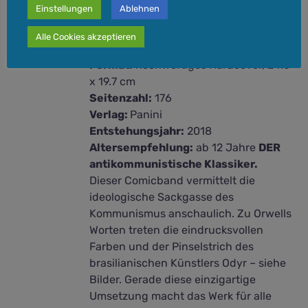
Orwell
Einstellungen
Ablehnen
25,00
€
Alle Cookies akzeptieren
Format:
hochwertiges Hardcover, 24.6
x 19.7 cm
Seitenzahl:
176
Verlag:
Panini
Entstehungsjahr:
2018
Altersempfehlung:
ab 12 Jahre
DER
antikommunistische Klassiker.
Dieser Comicband vermittelt die
ideologische Sackgasse des
Kommunismus anschaulich. Zu Orwells
Worten treten die eindrucksvollen
Farben und der Pinselstrich des
brasilianischen Künstlers Odyr – siehe
Bilder. Gerade diese einzigartige
Umsetzung macht das Werk für alle