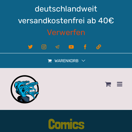
Zum
deutschlandweit
Inhalt
springen
versandkostenfrei ab 40€
Verwerfen
X
Instagram
Telegram
YouTube
Facebook
Linktree
WARENKORB
Comics