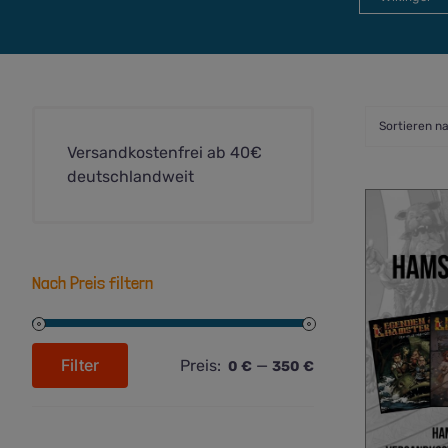
Sortieren n
Versandkostenfrei ab 40€
deutschlandweit
Nach Preis filtern
Filter
Preis:
—
0 €
350 €
Min.
Max.
Preis
Preis