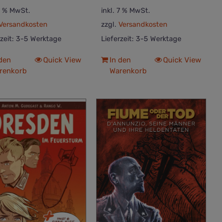
 7 % MwSt.
inkl. 7 % MwSt.
Versandkosten
zzgl.
Versandkosten
rzeit:
3-5 Werktage
Lieferzeit:
3-5 Werktage
 den
Quick View
In den
Quick View
renkorb
Warenkorb