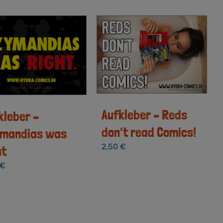
Aufkleber – Reds
kleber –
don’t read Comics!
mandias was
2,50
€
ht
€