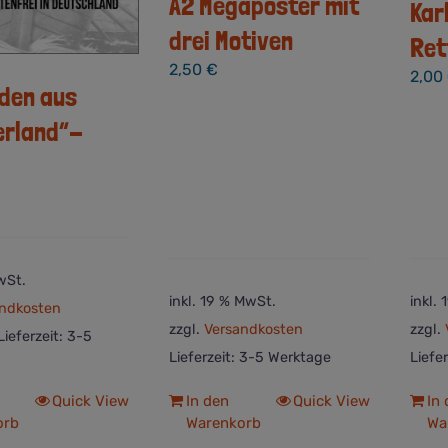
A2 Megaposter mit
Kar
drei Motiven
Ret
2,50
€
2,00
den aus
rland“-
wSt.
inkl. 19 % MwSt.
inkl.
ndkosten
zzgl.
Versandkosten
zzgl.
Lieferzeit: 3-5
Lieferzeit:
3-5 Werktage
Liefe
Quick View
In den
Quick View
In
orb
Warenkorb
Wa