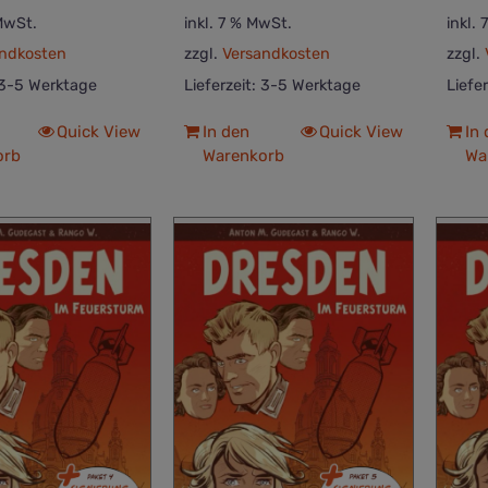
 MwSt.
inkl. 7 % MwSt.
inkl.
ndkosten
zzgl.
Versandkosten
zzgl.
3-5 Werktage
Lieferzeit:
3-5 Werktage
Liefe
Quick View
In den
Quick View
In
orb
Warenkorb
Wa