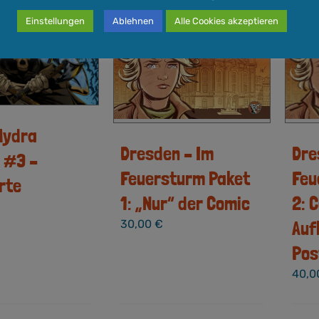
Einstellungen
Ablehnen
Alle Cookies akzeptieren
Hydra
Dresden – Im
Dre
 #3 –
Feuersturm Paket
Feu
rte
1: „Nur“ der Comic
2: 
Auf
30,00
€
Pos
40,