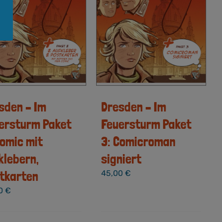
sden – Im
Dresden – Im
ersturm Paket
Feuersturm Paket
Comic mit
3: Comicroman
klebern,
signiert
tkarten
45,00
€
00
€