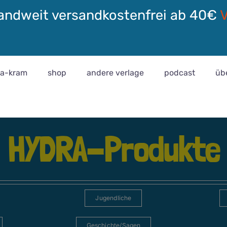
andweit versandkostenfrei ab 40€
ra-kram
shop
andere verlage
podcast
üb
HYDRA-Produkte
Jugendliche
Geschichte/Sagen