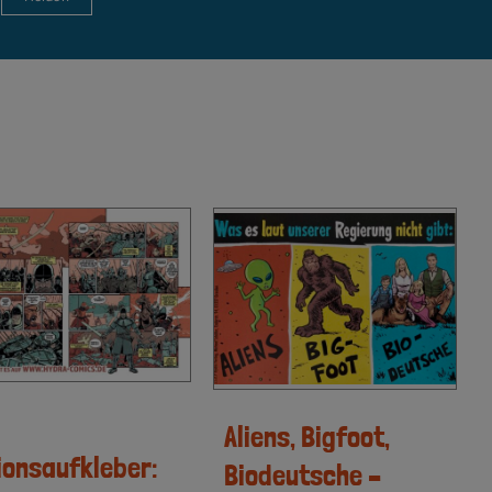
Aliens, Bigfoot,
ionsaufkleber:
Biodeutsche –