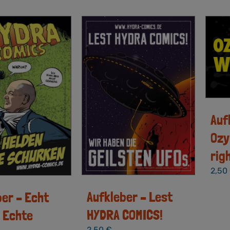
Auf
Ozy
rig
2,50
Aufkleber – Lest
ber – Echt
HYDRA COMICS!
, Echte
2,50
€