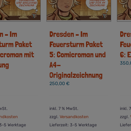
n – Im
Dresden – Im
Dre
turm Paket
Feuersturm Paket
Feu
icroman mit
5: Comicroman und
6: 
ung
A4-
350
Originalzeichnung
250,00
€
wSt.
inkl. 7 % MwSt.
inkl.
ndkosten
zzgl.
Versandkosten
zzgl.
3-5 Werktage
Lieferzeit:
3-5 Werktage
Liefe