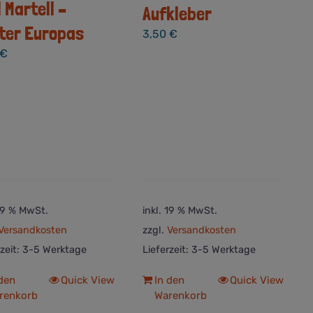
l Martell –
Aufkleber
ter Europas
3,50
€
€
 19 % MwSt.
inkl. 19 % MwSt.
Versandkosten
zzgl.
Versandkosten
rzeit:
3-5 Werktage
Lieferzeit:
3-5 Werktage
 den
Quick View
In den
Quick View
renkorb
Warenkorb