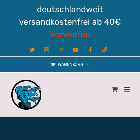
Zum
deutschlandweit
Inhalt
springen
versandkostenfrei ab 40€
Verwerfen
X
Instagram
Telegram
YouTube
Facebook
Linktree
WARENKORB