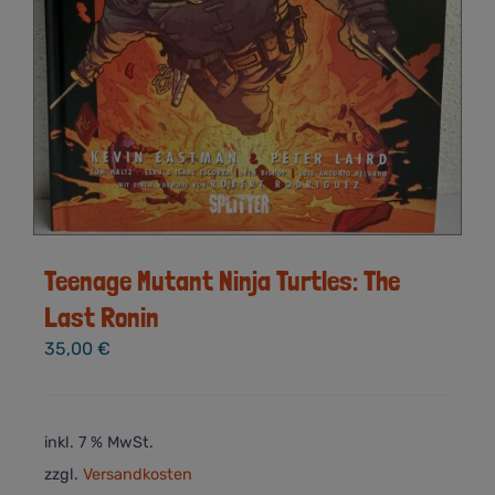
Teenage Mutant Ninja Turtles: The
Last Ronin
35,00
€
inkl. 7 % MwSt.
zzgl.
Versandkosten