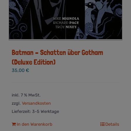
Batman – Schatten über Gotham
(Deluxe Edition)
35,00
€
inkl. 7 % MwSt.
zzgl.
Versandkosten
Lieferzeit:
3-5 Werktage
In den Warenkorb
Details