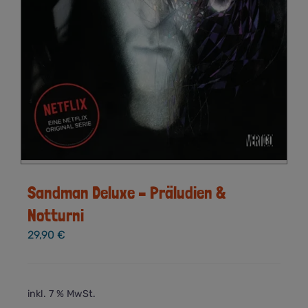
Sandman Deluxe – Präludien &
Notturni
29,90
€
inkl. 7 % MwSt.