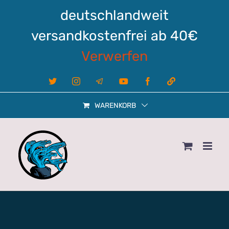
Zum
deutschlandweit
Inhalt
springen
versandkostenfrei ab 40€
Verwerfen
X
Instagram
Telegram
YouTube
Facebook
Linktree
WARENKORB