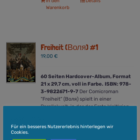
In den
Details
Warenkorb
Freiheit (Воля) #1
19,00
€
60 Seiten Hardcover-Album, Format
21 x 29,7 cm, voll in Farbe.
ISBN: 978-
3-9822671-9-7
Der Comicroman
“Freiheit“ (Воля) spielt in einer
Parallelwelt, in der der Erste Weltkrieg
eine andere Wendung genommen hat
Cookie-Hinweis
und sich der Lauf der Weltgeschichte
Für ein besseres Nutzererlebnis hinterlegen wir
ändert. Die mit dem Deutschen Reich
Cookies.
verbündete Ukrainische Volksrepublik