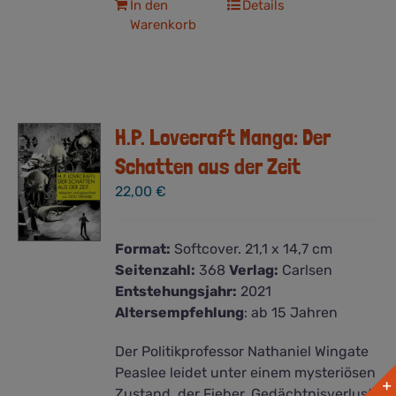
In den
Details
Warenkorb
H.P. Lovecraft Manga: Der
Schatten aus der Zeit
22,00
€
Format:
Softcover. 21,1 x 14,7 cm
Seitenzahl:
368
Verlag:
Carlsen
Entstehungsjahr:
2021
Altersempfehlung
: ab 15 Jahren
Der Politikprofessor Nathaniel Wingate
Peaslee leidet unter einem mysteriösen
Zustand, der Fieber, Gedächtnisverlust