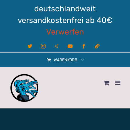
Zum
deutschlandweit
Inhalt
springen
versandkostenfrei ab 40€
Verwerfen
X
Instagram
Telegram
YouTube
Facebook
Linktree
WARENKORB