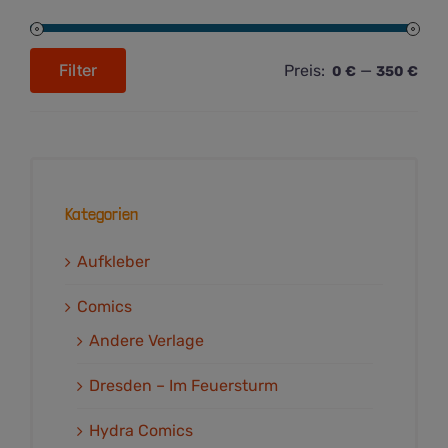
Filter
Preis:
—
0 €
350 €
Min.
Max.
Preis
Preis
Kategorien
Aufkleber
Comics
Andere Verlage
Dresden – Im Feuersturm
Hydra Comics