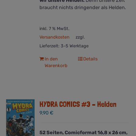
wir unsere Helden.
Denn unsere Zeit
braucht nichts dringender als Helden.
inkl. 7 % MwSt.
Versandkosten
zzgl.
Lieferzeit:
3-5 Werktage
In den
Details
Warenkorb
HYDRA COMICS #3 – Helden
9,90
€
52 Seiten, Comicformat 16,8 x 26 cm,