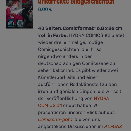
unkorrekte Bildgeschichten
8,00
€
40 Seiten, Comicformat 16,8 x 26 cm,
voll in Farbe.
HYDRA COMICS #2 bietet
wieder drei einmalige, mutige
Comicgeschichten, die ihr so
nirgendwo anders in der
deutschsprachigen Comicszene zu
sehen bekommt. Es gibt wieder zwei
Künstlerportraits und einen
ausführlichen Redaktionsteil zu den
irren und genialen Dingen, die wir seit
der Veröffentlichung von
HYDRA
COMICS #1
erlebt haben. Wir
präsentieren unseren Blick auf das
Comixene-gate
, die von uns
angestoßene Diskussionen im
ALFONZ