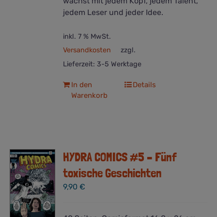
wächst mit jedem Kopf, jedem Talent,
jedem Leser und jeder Idee.
inkl. 7 % MwSt.
Versandkosten
zzgl.
Lieferzeit:
3-5 Werktage
In den
Details
Warenkorb
HYDRA COMICS #5 – Fünf
toxische Geschichten
9,90
€