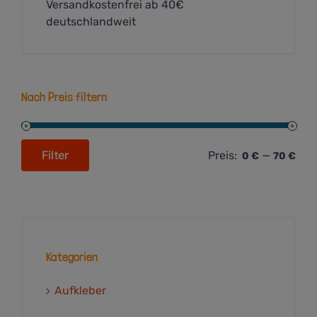
Versandkostenfrei ab 40€
deutschlandweit
Nach Preis filtern
Filter
Preis:
—
0 €
70 €
Min.
Max.
Preis
Preis
Kategorien
Aufkleber