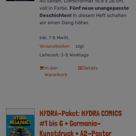
40 Seiten, Comicformat 16,8 x 26 cm,
voll in Farbe.
Fünf neue unangepasste
Geschichten!
In diesem Heft schalten
wir einen Gang höher.
inkl. 7 % MwSt.
Versandkosten
zzgl.
Lieferzeit:
3-5 Werktage
In den
Details
Warenkorb
HYDRA-Paket: HYDRA COMICS
#1 bis 6 + Germania-
Kunstdruck + A2-Poster