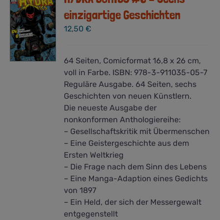
Optionen
einzigartige Geschichten
können
12,50
€
auf
der
Produktseite
64 Seiten, Comicformat 16,8 x 26 cm,
gewählt
voll in Farbe. ISBN: 978-3-911035-05-7
werden
Reguläre Ausgabe. 64 Seiten, sechs
Geschichten von neuen Künstlern.
Die neueste Ausgabe der
nonkonformen Anthologiereihe:
– Gesellschaftskritik mit Übermenschen
– Eine Geistergeschichte aus dem
Ersten Weltkrieg
– Die Frage nach dem Sinn des Lebens
– Eine Manga-Adaption eines Gedichts
von 1897
– Ein Held, der sich der Messergewalt
entgegenstellt