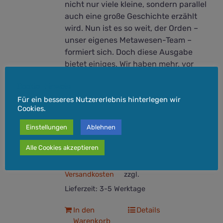
nicht nur viele kleine, sondern parallel
auch eine große Geschichte erzählt
wird. Nun ist es so weit, der Orden –
unser eigenes Metawesen-Team –
formiert sich. Doch diese Ausgabe
bietet einiges. Wir haben mehr, vor
allem neue, Künstler dabei und so viele
Cookie-Hinweis
Comicseiten wie noch nie. Mit 56
Für ein besseres Nutzererlebnis hinterlegen wir
Seiten ist es auch unsere bisher
Cookies.
dickste Hydra-Ausgabe. Unsere Hydra
wächst mit jedem Kopf, jedem Talent,
Einstellungen
Ablehnen
jedem Leser und jeder Idee.
Alle Cookies akzeptieren
inkl. 7 % MwSt.
Versandkosten
zzgl.
Lieferzeit:
3-5 Werktage
In den
Details
Warenkorb