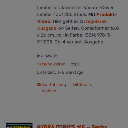
Limitiertes, lackiertes Variant-Cover.
Limitiert auf 200 Stück.
Mit
Produkt-
Video
.
Hier geht es zu
regulären
Ausgabe
.
64 Seiten, Comicformat 16,8
x 26 cm, voll in Farbe. ISBN: 978-3-
911035-06-4 Variant-Ausgabe.
inkl. MwSt.
Versandkosten
zzgl.
Lieferzeit:
3-5 Werktage
Dieses
Ausführung
Details
wählen
Produkt
weist
mehrere
Varianten
auf.
HYDRA COMICS #6 – Sechs
Die