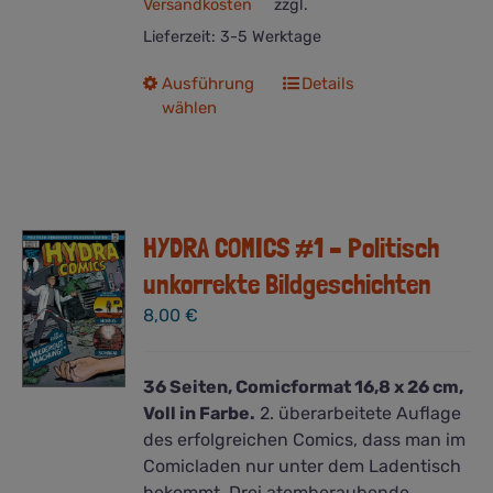
Versandkosten
zzgl.
Lieferzeit:
3-5 Werktage
Dieses
Ausführung
Details
wählen
Produkt
weist
mehrere
Varianten
auf.
HYDRA COMICS #1 – Politisch
Die
Optionen
unkorrekte Bildgeschichten
können
8,00
€
auf
der
Produktseite
36 Seiten, Comicformat 16,8 x 26 cm,
gewählt
Voll in Farbe.
2. überarbeitete Auflage
werden
des erfolgreichen Comics, dass man im
Comicladen nur unter dem Ladentisch
bekommt. Drei atemberaubende