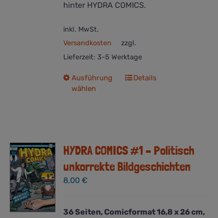
hinter HYDRA COMICS.
inkl. MwSt.
Versandkosten
zzgl.
Lieferzeit:
3-5 Werktage
Dieses
Ausführung
Details
wählen
Produkt
weist
mehrere
Varianten
auf.
HYDRA COMICS #1 – Politisch
Die
Optionen
unkorrekte Bildgeschichten
können
8,00
€
auf
der
Produktseite
36 Seiten, Comicformat 16,8 x 26 cm,
gewählt