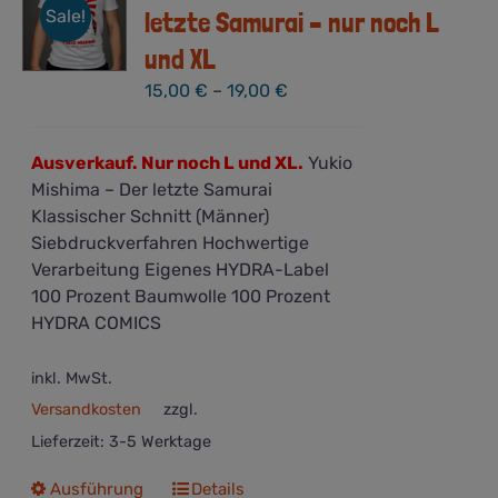
Sale!
letzte Samurai – nur noch L
und XL
15,00
€
–
19,00
€
Ausverkauf. Nur noch L und XL.
Yukio
Mishima – Der letzte Samurai
Klassischer Schnitt (Männer)
Siebdruckverfahren Hochwertige
Verarbeitung Eigenes HYDRA-Label
100 Prozent Baumwolle 100 Prozent
HYDRA COMICS
inkl. MwSt.
Versandkosten
zzgl.
Lieferzeit:
3-5 Werktage
Dieses
Ausführung
Details