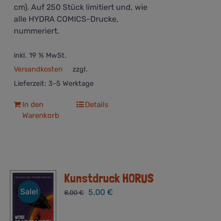
cm). Auf 250 Stück limitiert und, wie
alle HYDRA COMICS-Drucke,
nummeriert.
inkl. 19 % MwSt.
Versandkosten
zzgl.
Lieferzeit:
3-5 Werktage
In den
Details
Warenkorb
Kunstdruck HORUS
Sale!
Ursprünglicher
Aktueller
5,00
€
8,00
€
Preis
Preis
war:
ist: