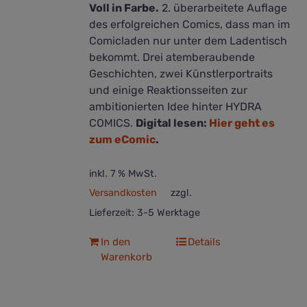
Voll in Farbe.
2. überarbeitete Auflage
werden
des erfolgreichen Comics, dass man im
Comicladen nur unter dem Ladentisch
bekommt. Drei atemberaubende
Geschichten, zwei Künstlerportraits
und einige Reaktionsseiten zur
ambitionierten Idee hinter HYDRA
COMICS.
Digital lesen:
Hier geht es
zum eComic
.
inkl. 7 % MwSt.
Versandkosten
zzgl.
Lieferzeit:
3-5 Werktage
In den
Details
Warenkorb