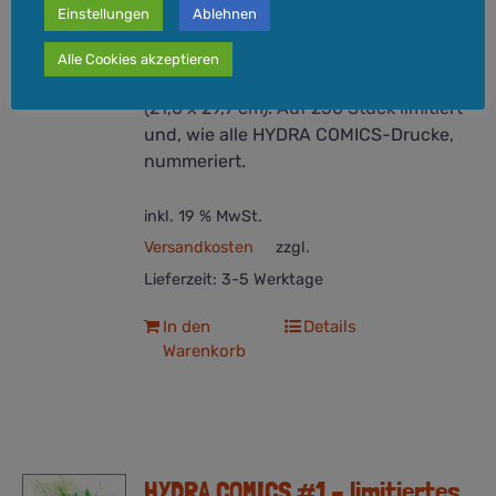
seinem spektakulären Tod. Parallel
Einstellungen
Ablehnen
dazu erscheint eine wunderschöne
Kunstdruckreihe. Hochwertiger Druck
Alle Cookies akzeptieren
auf 300g Leinenpapier. A4-Format
(21,0 x 29,7 cm). Auf 250 Stück limitiert
und, wie alle HYDRA COMICS-Drucke,
nummeriert.
inkl. 19 % MwSt.
Versandkosten
zzgl.
Lieferzeit:
3-5 Werktage
In den
Details
Warenkorb
HYDRA COMICS #1 – limitiertes