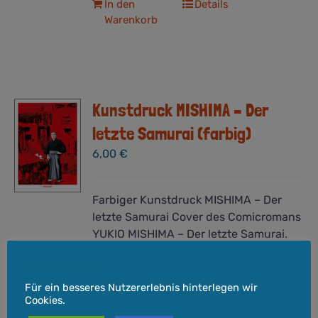
In den
Details
Warenkorb
Kunstdruck MISHIMA – Der
letzte Samurai (farbig)
6,00
€
Farbiger Kunstdruck MISHIMA – Der
letzte Samurai Cover des Comicromans
YUKIO MISHIMA – Der letzte Samurai.
Zum 50. Todestag vom Schriftsteller,
Cookie-Hinweis
Regisseur und Aktivisten Yukio
Mishima, veröffentlichen wir einen
Für ein besseres Nutzererlebnis hinterlegen wir
Cookies.
Comicroman zum seinem Leben und