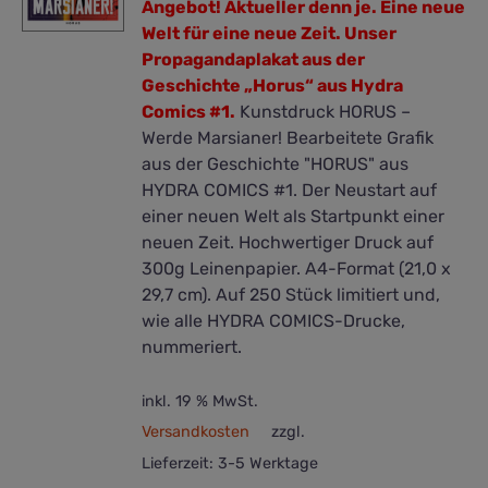
Angebot!
Aktueller denn je. Eine neue
8,00 €
5,00 €.
Welt für eine neue Zeit.
Unser
Propagandaplakat aus der
Geschichte „Horus“ aus Hydra
Comics #1.
Kunstdruck HORUS –
Werde Marsianer! Bearbeitete Grafik
aus der Geschichte "HORUS" aus
HYDRA COMICS #1. Der Neustart auf
einer neuen Welt als Startpunkt einer
neuen Zeit. Hochwertiger Druck auf
300g Leinenpapier. A4-Format (21,0 x
29,7 cm). Auf 250 Stück limitiert und,
wie alle HYDRA COMICS-Drucke,
nummeriert.
inkl. 19 % MwSt.
Versandkosten
zzgl.
Lieferzeit:
3-5 Werktage