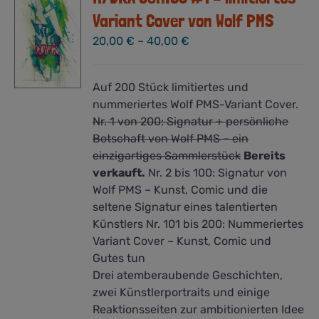
Variant Cover von Wolf PMS
20,00
€
–
40,00
€
Auf 200 Stück limitiertes und
nummeriertes Wolf PMS-Variant Cover.
Nr. 1 von 200: Signatur + persönliche
Botschaft von Wolf PMS – ein
einzigartiges Sammlerstück
Bereits
verkauft.
Nr. 2 bis 100: Signatur von
Wolf PMS – Kunst, Comic und die
seltene Signatur eines talentierten
Künstlers Nr. 101 bis 200: Nummeriertes
Variant Cover – Kunst, Comic und
Gutes tun
Drei atemberaubende Geschichten,
zwei Künstlerportraits und einige
Reaktionsseiten zur ambitionierten Idee