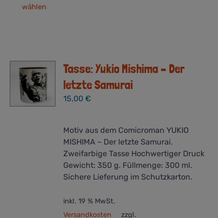
wählen
Produkt
weist
mehrere
Varianten
auf.
Tasse: Yukio Mishima – Der
Die
Optionen
letzte Samurai
können
15,00
€
auf
der
Produktseite
Motiv aus dem Comicroman YUKIO
gewählt
MISHIMA – Der letzte Samurai.
werden
Zweifarbige Tasse Hochwertiger Druck
Gewicht: 350 g. Füllmenge: 300 ml.
Sichere Lieferung im Schutzkarton.
inkl. 19 % MwSt.
Versandkosten
zzgl.