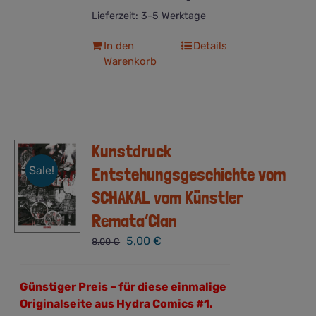
Lieferzeit:
3-5 Werktage
In den
Details
Warenkorb
Kunstdruck
Sale!
Entstehungsgeschichte vom
SCHAKAL vom Künstler
Remata’Clan
Ursprünglicher
Aktueller
5,00
€
8,00
€
Preis
Preis
war:
ist:
Günstiger Preis – für diese einmalige
8,00 €
5,00 €.
Originalseite aus Hydra Comics #1.