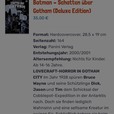
Batman – Schatten über
Gotham (Deluxe Edition)
35,00
€
Format:
Hardcovercover, 28,5 x 19 cm
Seitenzahl:
164
Verlag:
Panini Verlag
Entstehungsjahr:
2000/2001
Altersempfehlung:
Nichts für Kinder.
Ab 14-16 Jahre.
LOVECRAFT-HORROR IN GOTHAM
CITY
Im Jahr 1928 spüren
Bruce
Wayne
und seine Schützlinge
Dick,
Jason
und
Tim
dem Schicksal der
Cobblepot-Expedition in der Antarktis
nach. Doch sie finden lediglich
Wahnsinn und eine seltsame Kreatur im
ewigen Eis. Schließlich kehren sie heim