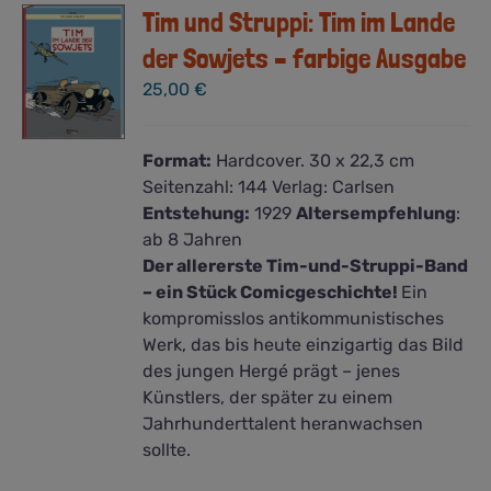
Tim und Struppi: Tim im Lande
der Sowjets – farbige Ausgabe
25,00
€
Format:
Hardcover. 30 x 22,3 cm
Seitenzahl:
144
Verlag:
Carlsen
Entstehung:
1929
Altersempfehlung
:
ab 8 Jahren
Der allererste Tim-und-Struppi-Band
– ein Stück Comicgeschichte!
Ein
kompromisslos antikommunistisches
Werk, das bis heute einzigartig das Bild
des jungen Hergé prägt – jenes
Künstlers, der später zu einem
Jahrhunderttalent heranwachsen
sollte.