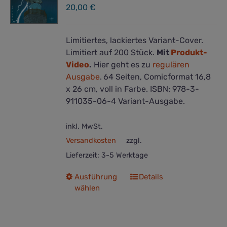
20,00
€
Limitiertes, lackiertes Variant-Cover.
Limitiert auf 200 Stück.
Mit
Produkt-
Video
.
Hier geht es zu
regulären
Ausgabe
.
64 Seiten, Comicformat 16,8
x 26 cm, voll in Farbe. ISBN: 978-3-
911035-06-4 Variant-Ausgabe.
inkl. MwSt.
Versandkosten
zzgl.
Lieferzeit:
3-5 Werktage
Dieses
Ausführung
Details
wählen
Produkt
weist
mehrere
Varianten