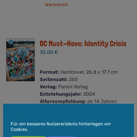
Warenkorb
DC Must-Have: Identity Crisis
35,00
€
Format:
Hardcover, 26,8 x 17,7 cm
Seitenzahl:
260
Verlag:
Panini Verlag
Entstehungsjahr:
2004
Altersempfehlung:
ab 14 Jahren
Es ist der Lieblingscomic von Daniel
Cookie-Hinweis
aus der Hydra-Mannschaft – deshalb
lassen wir ihn, Micha den Hydra-Chef
Für ein besseres Nutzererlebnis hinterlegen wir
Cookies.
und natürlich den Verlag selbst zu Wort