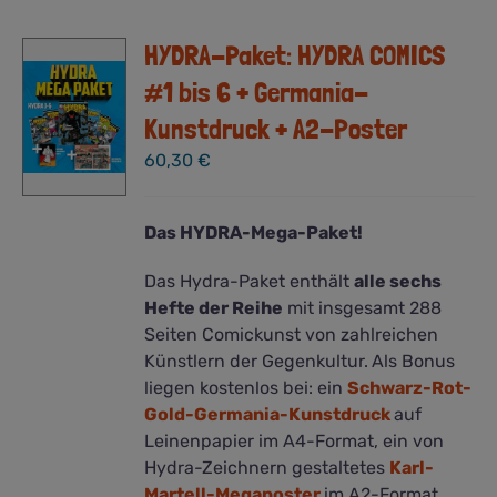
auf.
HYDRA-Paket: HYDRA COMICS
Die
Optionen
#1 bis 6 + Germania-
können
Kunstdruck + A2-Poster
auf
der
60,30
€
Produktseite
gewählt
Das HYDRA-Mega-Paket!
werden
Das Hydra-Paket enthält
alle sechs
Hefte der Reihe
mit insgesamt 288
Seiten Comickunst von zahlreichen
Künstlern der Gegenkultur.
Als Bonus
liegen kostenlos bei: ein
Schwarz-Rot-
Gold-Germania-Kunstdruck
auf
Leinenpapier im A4-Format, ein von
Hydra-Zeichnern gestaltetes
Karl-
Martell-Megaposter
im A2-Format