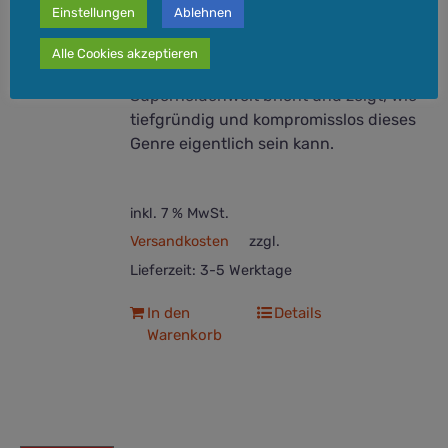
kommen.
Einstellungen
Ablehnen
Ein außergewöhnlicher Band, der mit
Alle Cookies akzeptieren
den Klischees der bunten
Superheldenwelt bricht und zeigt, wie
tiefgründig und kompromisslos dieses
Genre eigentlich sein kann.
inkl. 7 % MwSt.
Versandkosten
zzgl.
Lieferzeit:
3-5 Werktage
In den
Details
Warenkorb