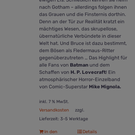
nach Gotham – allerdings folgen ihnen
das Grauen und die Finsternis dorthin.
Denn an der Tür zur Realität kratzt ein
mächtiges Wesen, das skrupellose,
übernatürliche Verbündete in dieser
Welt hat. Und Bruce ist dazu bestimmt,
dem Bösen als Fledermaus-Ritter
gegenüberzutreten … Das Highlight für
alle Fans von
Batman
und dem
Schaffen von
H. P. Lovecraft
! Ein
atmosphärischer Horror-Einzelband
von Comic-Superstar
Mike Mignola.
inkl. 7 % MwSt.
Versandkosten
zzgl.
Lieferzeit:
3-5 Werktage
In den
Details