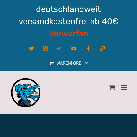
Zum
deutschlandweit
Inhalt
springen
versandkostenfrei ab 40€
Verwerfen
X
Instagram
Telegram
YouTube
Facebook
Linktree
WARENKORB