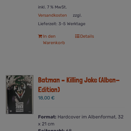
inkl. 7 % MwSt.
Versandkosten
zzgl.
Lieferzeit:
3-5 Werktage
In den
Details
Warenkorb
Batman – Killing Joke (Alben-
Edition)
18,00
€
Format:
Hardcover im Albenformat, 32
x 21 cm
Seitenzahl:
68