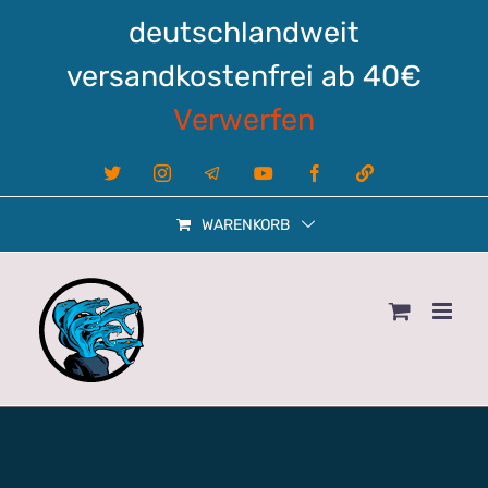
Zum
deutschlandweit
Inhalt
springen
versandkostenfrei ab 40€
Verwerfen
X
Instagram
Telegram
YouTube
Facebook
Linktree
WARENKORB