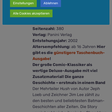
45,00
€
Einstellungen
Ablehnen
Alle Cookies akzeptieren
Format:
edles Hardcovercover, 28,5 x
19 cm
Seitenzahl:
380
Verlag:
Panini Verlag
Entstehungsjahr:
2002
Altersempfehlung:
ab 16 Jahren
Hier
gibt es die
günstigere Taschenbuch-
Ausgabe
!
Der große Comic-Klassiker als
wertige Deluxe-Ausgabe mit viel
Zusatzmaterial! Die ganze
Geschichte – erstmals in einem Band
Der Mehrteiler
Hush
von Autor Jeph
Loeb und Zeichner Jim Lee zählt zu
den besten und beliebtesten Batman-
Geschichten aller Zeiten. Die Story