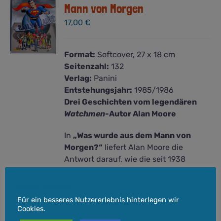
Mann von Morgen
17,00
€
Format:
Softcover, 27 x 18 cm
Seitenzahl:
132
Verlag:
Panini
Entstehungsjahr:
1985/1986
Drei Geschichten vom legendären
Watchmen
-Autor Alan Moore
In
„Was wurde aus dem Mann von
Morgen?“
liefert Alan Moore die
Antwort darauf, wie die seit 1938
laufende Geschichte von Superman ein
Ende finden könnte. Abgerundet durch
Cookie-Hinweis
zwei weitere Klassiker.
Für ein besseres Nutzererlebnis hinterlegen wir
Cookies.