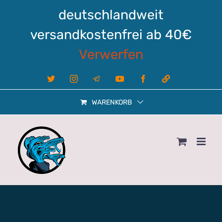
Zum
deutschlandweit
Inhalt
springen
versandkostenfrei ab 40€
Verwerfen
X
Instagram
Telegram
YouTube
Facebook
Linktree
WARENKORB