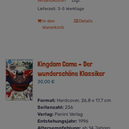
Versandkosten
zzgl.
Lieferzeit:
3-5 Werktage
In den
Details
Warenkorb
Kingdom Come – Der
wunderschöne Klassiker
30,00
€
Format:
Hardcover, 26,8 x 17,7 cm
Seitenzahl:
236
Verlag:
Panini Verlag
Entstehungsjahr:
1996
Altersempfehlung:
ab 14 Jahren