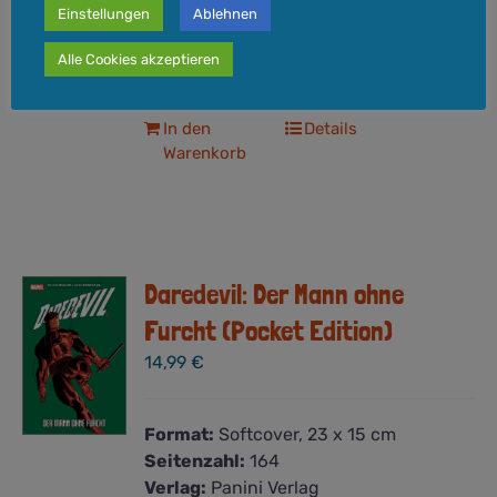
Einstellungen
Ablehnen
inkl. 7 % MwSt.
Versandkosten
zzgl.
Alle Cookies akzeptieren
Lieferzeit:
3-5 Werktage
In den
Details
Warenkorb
Daredevil: Der Mann ohne
Furcht (Pocket Edition)
14,99
€
Format:
Softcover, 23 x 15 cm
Seitenzahl:
164
Verlag:
Panini Verlag