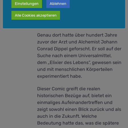
Inspiriert wurde sie bei ihrer Reise
Einstellungen
Ablehnen
durch Deutschland durch die alte,
verlassene Ruine von Burg
Alle Cookies akzeptieren
Frankenstein.
Genau dort hatte über hundert Jahre
zuvor der Arzt und Alchemist Johann
Conrad Dippel geforscht. Er soll auf der
Suche nach einem Universalmittel,
dem „Elixier des Lebens“, gewesen sein
und mit menschlichen Körperteilen
experimentiert habe.
Dieser Comic greift die realen
historischen Bezüge auf, bietet ein
einmaliges Aufeinandertreffen und
zeigt sowohl einen Blick zurück und als
auch in die Zukunft. Welche
Bedeutung hatte das, was die spätere