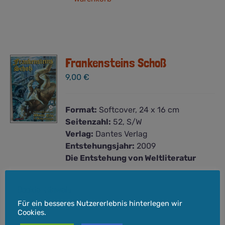
Frankensteins Schoß
9,00
€
Format:
Softcover, 24 x 16 cm
Seitenzahl:
52, S/W
Verlag:
Dantes Verlag
Entstehungsjahr:
2009
Die Entstehung von Weltliteratur
Im Jahr 1816, dem „Jahr ohne
Cookie-Hinweis
Sommer“, reiste Mary Wollstonecraft
Für ein besseres Nutzererlebnis hinterlegen wir
Godwin an den Genfer See und schrieb
Cookies.
dort ihr Meisterwerk „Frankenstein“.