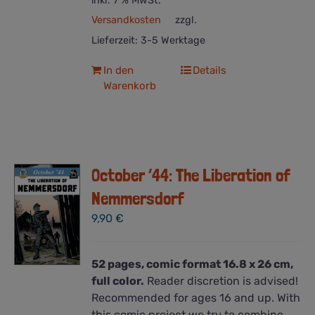
inkl. 7 % MwSt.
Versandkosten
zzgl.
Lieferzeit:
3-5 Werktage
In den
Details
Warenkorb
October ’44: The Liberation of
Nemmersdorf
9,90
€
52 pages, comic format 16.8 x 26 cm,
full color.
Reader discretion is advised!
Recommended for ages 16 and up. With
this comic project we try to combine