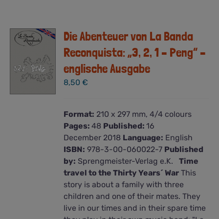
Die Abenteuer von La Banda
Reconquista: „3, 2, 1 – Peng“ –
englische Ausgabe
8,50
€
Format:
210 x 297 mm, 4/4 colours
Pages:
48
Published:
16
December 2018
Language:
English
ISBN:
978-3-00-060022-7
Published
by:
Sprengmeister-Verlag e.K.
Time
travel to the Thirty Years´ War
This
story is about a family with three
children and one of their mates. They
live in our times and in their spare time