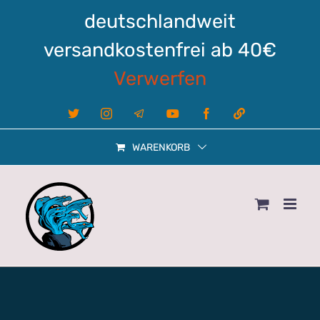
Zum
deutschlandweit
Inhalt
springen
versandkostenfrei ab 40€
Verwerfen
X
Instagram
Telegram
YouTube
Facebook
Linktree
WARENKORB