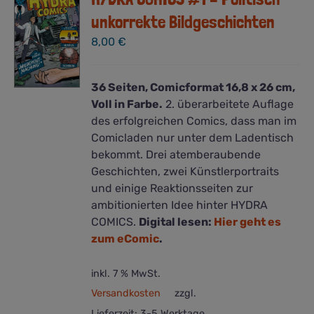
unkorrekte Bildgeschichten
8,00
€
36 Seiten, Comicformat 16,8 x 26 cm,
Voll in Farbe.
2. überarbeitete Auflage
des erfolgreichen Comics, dass man im
Comicladen nur unter dem Ladentisch
bekommt. Drei atemberaubende
Geschichten, zwei Künstlerportraits
und einige Reaktionsseiten zur
ambitionierten Idee hinter HYDRA
COMICS.
Digital lesen:
Hier geht es
zum eComic
.
inkl. 7 % MwSt.
Versandkosten
zzgl.
Lieferzeit:
3-5 Werktage