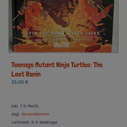
Teenage Mutant Ninja Turtles: The
Last Ronin
35,00
€
inkl. 7 % MwSt.
zzgl.
Versandkosten
Lieferzeit:
3-5 Werktage