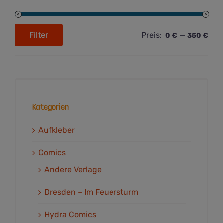
Filter
Preis:
—
0 €
350 €
Min.
Max.
Preis
Preis
Kategorien
Aufkleber
Comics
Andere Verlage
Dresden – Im Feuersturm
Hydra Comics