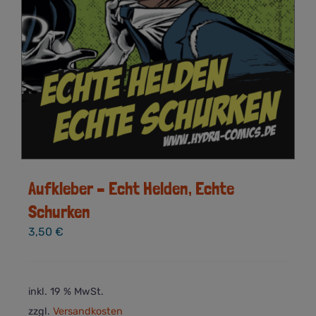
Aufkleber – Echt Helden, Echte
Schurken
3,50
€
inkl. 19 % MwSt.
zzgl.
Versandkosten