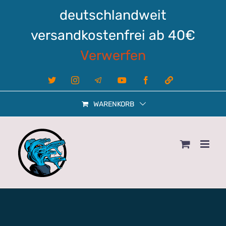
Zum
deutschlandweit
Inhalt
springen
versandkostenfrei ab 40€
Verwerfen
X
Instagram
Telegram
YouTube
Facebook
Linktree
WARENKORB