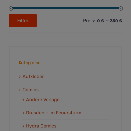
Filter
Preis:
—
0 €
350 €
Min.
Max.
Preis
Preis
Kategorien
Aufkleber
Comics
Andere Verlage
Dresden – Im Feuersturm
Hydra Comics