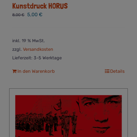
Kunstdruck HORUS
Ursprünglicher
Aktueller
5,00
€
8,00
€
Preis
Preis
war:
ist:
8,00 €
5,00 €.
inkl. 19 % MwSt.
zzgl.
Versandkosten
Lieferzeit:
3-5 Werktage
In den Warenkorb
Details