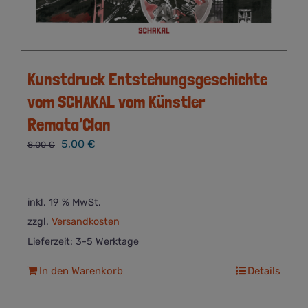
Kunstdruck Entstehungsgeschichte
vom SCHAKAL vom Künstler
Remata’Clan
Ursprünglicher
Aktueller
5,00
€
8,00
€
Preis
Preis
war:
ist:
8,00 €
5,00 €.
inkl. 19 % MwSt.
zzgl.
Versandkosten
Lieferzeit:
3-5 Werktage
In den Warenkorb
Details