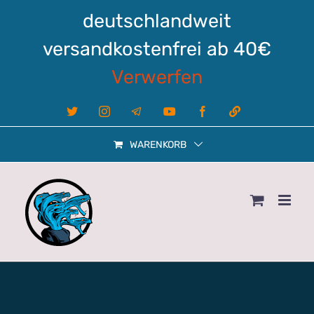
Zum
deutschlandweit
Inhalt
springen
versandkostenfrei ab 40€
Verwerfen
X
Instagram
Telegram
YouTube
Facebook
Linktree
WARENKORB