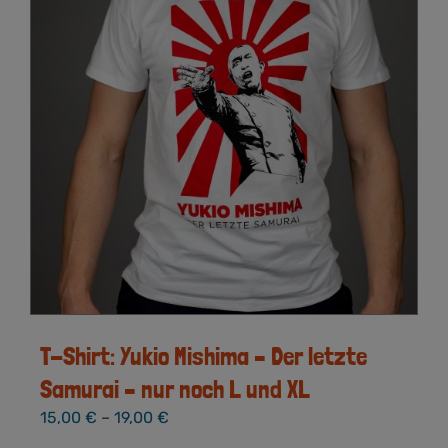
T-Shirt: Yukio Mishima – Der letzte
Samurai – nur noch L und XL
15,00
€
–
19,00
€