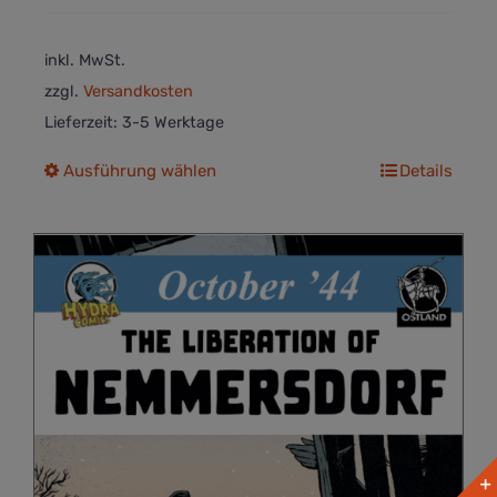
inkl. MwSt.
zzgl.
Versandkosten
Lieferzeit:
3-5 Werktage
Dieses
Ausführung wählen
Details
Produkt
weist
mehrere
Varianten
auf.
Die
Optionen
können
auf
der
Produktseite
gewählt