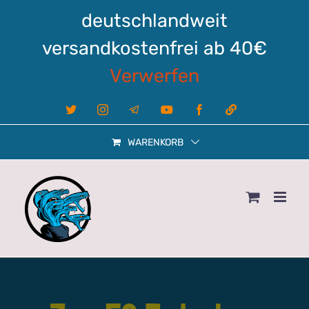
Zum
deutschlandweit
Inhalt
springen
versandkostenfrei ab 40€
Verwerfen
X
Instagram
Telegram
YouTube
Facebook
Linktree
WARENKORB