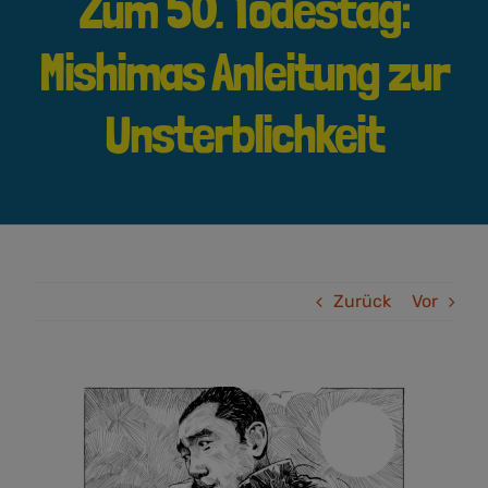
Zum 50. Todestag:
Mishimas Anleitung zur
Unsterblichkeit
Zurück
Vor
Zeige
grösseres
Bild