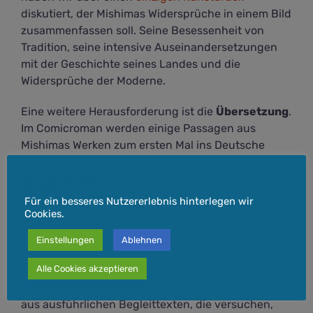
diskutiert, der Mishimas Widersprüche in einem Bild
zusammenfassen soll. Seine Besessenheit von
Tradition, seine intensive Auseinandersetzungen
mit der Geschichte seines Landes und die
Widersprüche der Moderne.
Eine weitere Herausforderung ist die
Übersetzung
.
Im Comicroman werden einige Passagen aus
Mishimas Werken zum ersten Mal ins Deutsche
übersetzt. Während die Kollegen in Italien auf eine
breite Palette an Veröffentlichungen zurückgreifen
Cookie-Hinweis
konnten, werden wir an vielen Stellen Neuland
Für ein besseres Nutzererlebnis hinterlegen wir
betreten.
Cookies.
Einstellungen
Ablehnen
Der Band
Alle Cookies akzeptieren
Neben den circa 100 Comicseiten besteht der Band
aus ausführlichen Begleittexten, die versuchen,