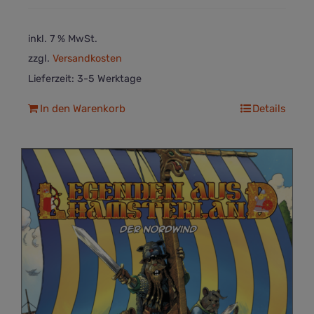
inkl. 7 % MwSt.
zzgl.
Versandkosten
Lieferzeit:
3-5 Werktage
In den Warenkorb
Details