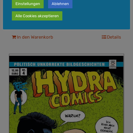
Einstellungen
Ablehnen
inkl. 7 % MwSt.
zzgl.
Versandkosten
Alle Cookies akzeptieren
Lieferzeit:
Lieferzeit: 3-5 Werktage
In den Warenkorb
Details