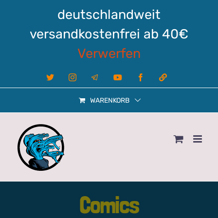
Zum
deutschlandweit
Inhalt
springen
versandkostenfrei ab 40€
Verwerfen
X
Instagram
Telegram
YouTube
Facebook
Linktree
WARENKORB
Comics