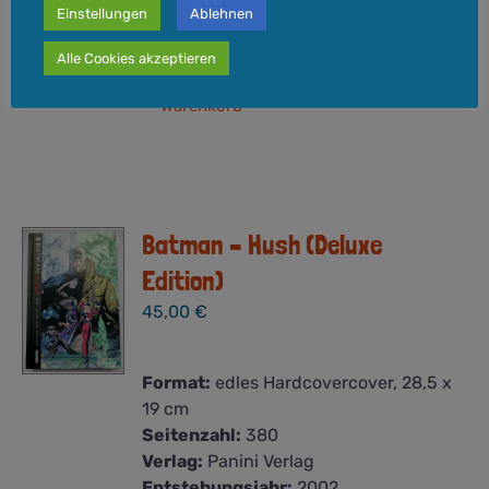
Versandkosten
zzgl.
Einstellungen
Ablehnen
Lieferzeit:
3-5 Werktage
Alle Cookies akzeptieren
In den
Details
Warenkorb
Batman – Hush (Deluxe
Edition)
45,00
€
Format:
edles Hardcovercover, 28,5 x
19 cm
Seitenzahl:
380
Verlag:
Panini Verlag
Entstehungsjahr:
2002