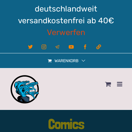
Zum
deutschlandweit
Inhalt
springen
versandkostenfrei ab 40€
Verwerfen
X
Instagram
Telegram
YouTube
Facebook
Linktree
WARENKORB
Comics