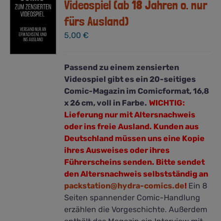
Videospiel (ab 18 Jahren o. nur
fürs Ausland)
5,00
€
Passend zu einem zensierten
Videospiel gibt es ein 20-seitiges
Comic-Magazin im Comicformat, 16,8
x 26 cm, voll in Farbe.
WICHTIG:
Lieferung nur mit Altersnachweis
oder ins freie Ausland. Kunden aus
Deutschland müssen uns eine Kopie
ihres Ausweises oder ihres
Führerscheins senden. Bitte sendet
den
Altersnachweis
selbstständig an
packstation@hydra-comics.de
!
Ein 8
Seiten spannender Comic-Handlung
erzählen die Vorgeschichte. Außerdem