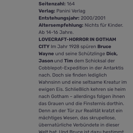
Seitenzahl:
164
Verlag:
Panini Verlag
Entstehungsjahr:
2000/2001
Altersempfehlung:
Nichts für Kinder.
Ab 14-16 Jahre.
LOVECRAFT-HORROR IN GOTHAM
CITY
Im Jahr 1928 spüren
Bruce
Wayne
und seine Schützlinge
Dick,
Jason
und
Tim
dem Schicksal der
Cobblepot-Expedition in der Antarktis
nach. Doch sie finden lediglich
Wahnsinn und eine seltsame Kreatur im
ewigen Eis. Schließlich kehren sie heim
nach Gotham – allerdings folgen ihnen
das Grauen und die Finsternis dorthin.
Denn an der Tür zur Realität kratzt ein
mächtiges Wesen, das skrupellose,
übernatürliche Verbündete in dieser
Welt hat. Und Bruce ist dazu bestimmt,