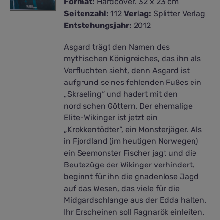
Format:
Hardcover. 32 x 23 cm
Seitenzahl:
112
Verlag:
Splitter Verlag
Entstehungsjahr:
2012
Asgard trägt den Namen des
mythischen Königreiches, das ihn als
Verfluchten sieht, denn Asgard ist
aufgrund seines fehlenden Fußes ein
„Skraeling“ und hadert mit den
nordischen Göttern. Der ehemalige
Elite-Wikinger ist jetzt ein
„Krokkentödter“, ein Monsterjäger. Als
in Fjordland (im heutigen Norwegen)
ein Seemonster Fischer jagt und die
Beutezüge der Wikinger verhindert,
beginnt für ihn die gnadenlose Jagd
auf das Wesen, das viele für die
Midgardschlange aus der Edda halten.
Ihr Erscheinen soll Ragnarök einleiten.