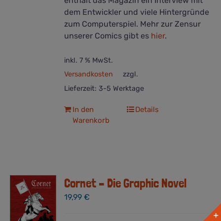
enthält das Magazin ein Interview mit
dem Entwickler und viele Hintergründe
zum Computerspiel. Mehr zur Zensur
unserer Comics gibt es
hier
.
inkl. 7 % MwSt.
Versandkosten
zzgl.
Lieferzeit:
3-5 Werktage
In den
Details
Warenkorb
Cornet – Die Graphic Novel
19,99
€