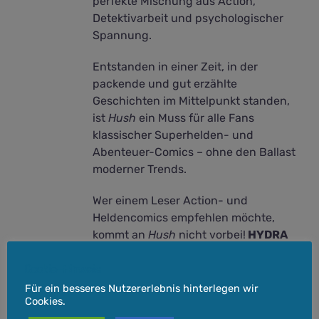
perfekte Mischung aus Action,
Detektivarbeit und psychologischer
Spannung.
Entstanden in einer Zeit, in der
packende und gut erzählte
Geschichten im Mittelpunkt standen,
ist
Hush
ein Muss für alle Fans
klassischer Superhelden- und
Abenteuer-Comics – ohne den Ballast
moderner Trends.
Wer einem Leser Action- und
Heldencomics empfehlen möchte,
kommt an
Hush
nicht vorbei!
HYDRA
geprüft!
Cookie-Hinweis
Für ein besseres Nutzererlebnis hinterlegen wir
Cookies.
inkl. 7 % MwSt.