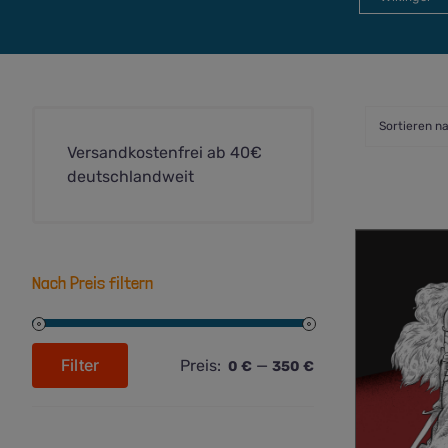
Sortieren n
Versandkostenfrei ab 40€
deutschlandweit
Nach Preis filtern
Filter
Preis:
—
0 €
350 €
Min.
Max.
Preis
Preis