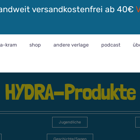
andweit versandkostenfrei ab 40€
ra-kram
shop
andere verlage
podcast
üb
HYDRA-Produkte
Jugendliche
Geschichte/Sagen