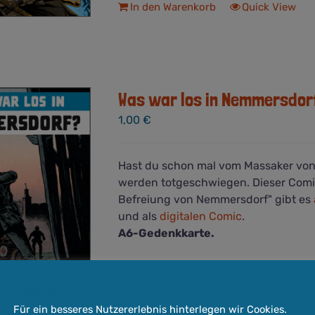
In den Warenkorb
Quick View
Was war los in Nemmersdor
1,00
€
Hast du schon mal vom Massaker von
werden totgeschwiegen. Dieser Comic
Befreiung von Nemmersdorf" gibt es
und als
digitalen Comic
.
A6-Gedenkkarte.
inkl. 19 % MwSt.
Versandkosten
zzgl.
Cookie-Hinweis
Lieferzeit:
3-5 Werktage
Für ein besseres Nutzererlebnis hinterlegen wir Cookies.