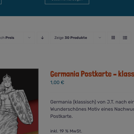
ach
Preis
Zeige
30 Produkte
Germania Postkarte – klas
1,00
€
Germania (klassisch) von J.T. nach 
Wunderschönes Motiv eines Nachwuc
Postkarte.
inkl. 19 % MwSt.