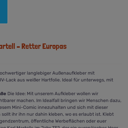
artell – Retter Europas
Hochwertiger langlebiger Außenaufkleber mit
Lack aus weißer Hartfolie. Ideal für unterwegs, mit
aße
Die Idee: Mit unserem Aufkleber wollen wir
htbarer machen. Im Idealfall bringen wir Menschen dazu,
diesem Mini-Comic innezuhalten und sich mit dieser
ollt ihr ihn nur dahin kleben, wo es erlaubt ist. Klebt
gendzentrum, öffentliche Werbeflächen oder euer
eg Karl Martells im Jahr 732, der ein europäisches Heer