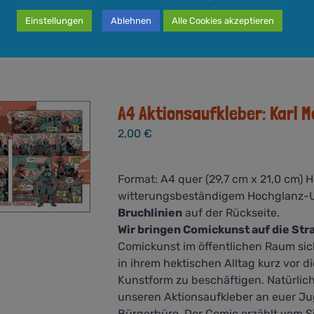
Einstellungen
Ablehnen
Alle Cookies akzeptieren
In den Warenkorb
Quick View
A4 Aktionsaufkleber: Karl M
2,00
€
Format: A4 quer (29,7 cm x 21,0 cm) 
witterungsbeständigem Hochglanz-UV-
Bruchlinien
auf der Rückseite.
Wir bringen Comickunst auf die Str
Comickunst im öffentlichen Raum sic
in ihrem hektischen Alltag kurz vor 
Kunstform zu beschäftigen. Natürlich s
unseren Aktionsaufkleber an euer Ju
Bürgerbüro. Der Comic erzählt vom Si