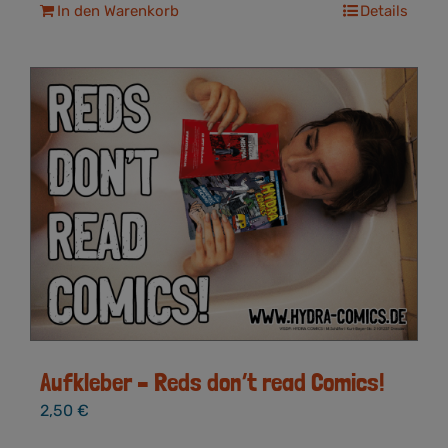
In den Warenkorb
Details
Aufkleber – Reds don’t read Comics!
2,50
€