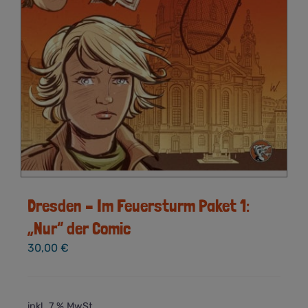
Dresden – Im Feuersturm Paket 1:
„Nur“ der Comic
30,00
€
inkl. 7 % MwSt.