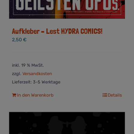
Aufkleber – Lest HYDRA COMICS!
2,50
€
inkl. 19 % MwSt.
zzgl.
Versandkosten
Lieferzeit:
3-5 Werktage
In den Warenkorb
Details