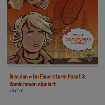
Dresden – Im Feuersturm Paket 3:
Comicroman signiert
45,00
€