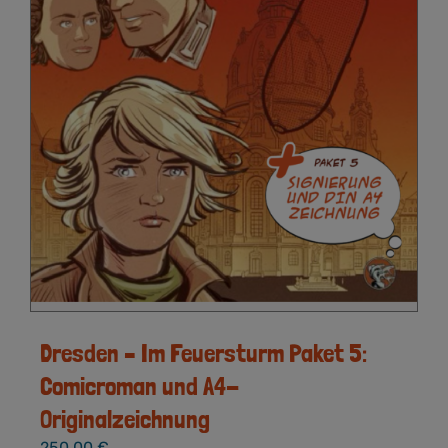
Dresden – Im Feuersturm Paket 5:
Comicroman und A4-
Originalzeichnung
250,00
€