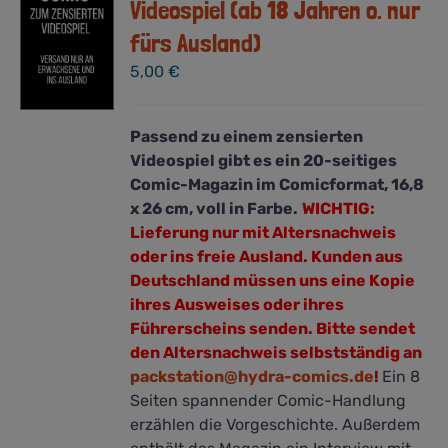
Videospiel (ab 18 Jahren o. nur
fürs Ausland)
5,00
€
Passend zu einem zensierten
Videospiel gibt es ein 20-seitiges
Comic-Magazin im Comicformat, 16,8
x 26 cm, voll in Farbe.
WICHTIG:
Lieferung nur mit Altersnachweis
oder ins freie Ausland. Kunden aus
Deutschland müssen uns eine Kopie
ihres Ausweises oder ihres
Führerscheins senden. Bitte sendet
den
Altersnachweis
selbstständig an
packstation@hydra-comics.de
!
Ein 8
Seiten spannender Comic-Handlung
erzählen die Vorgeschichte. Außerdem