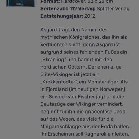
Format:
Hardcover. 32 x 23 cm
Seitenzahl:
112
Verlag:
Splitter Verlag
Entstehungsjahr:
2012
Asgard trägt den Namen des
mythischen Königreiches, das ihn als
Verfluchten sieht, denn Asgard ist
aufgrund seines fehlenden Fußes ein
„Skraeling“ und hadert mit den
nordischen Göttern. Der ehemalige
Elite-Wikinger ist jetzt ein
„Krokkentödter“, ein Monsterjäger. Als
in Fjordland (im heutigen Norwegen)
ein Seemonster Fischer jagt und die
Beutezüge der Wikinger verhindert,
beginnt für ihn die gnadenlose Jagd
auf das Wesen, das viele für die
Midgardschlange aus der Edda halten.
Ihr Erscheinen soll Ragnarök einleiten.