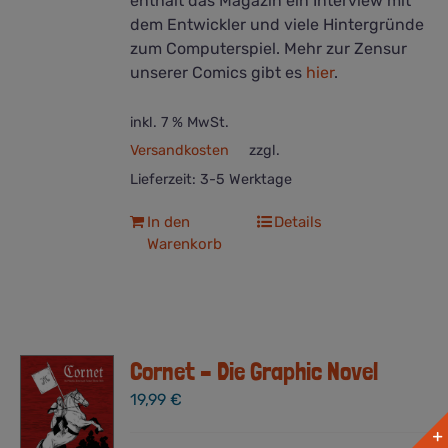
enthält das Magazin ein Interview mit
dem Entwickler und viele Hintergründe
zum Computerspiel. Mehr zur Zensur
unserer Comics gibt es
hier
.
inkl. 7 % MwSt.
Versandkosten
zzgl.
Lieferzeit:
3-5 Werktage
In den
Details
Warenkorb
Cornet – Die Graphic Novel
19,99
€