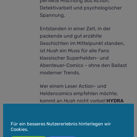
perfekte Mischung aus Action,
Detektivarbeit und psychologischer
Spannung.
Entstanden in einer Zeit, in der
packende und gut erzählte
Geschichten im Mittelpunkt standen,
ist
Hush
ein Muss für alle Fans
klassischer Superhelden- und
Abenteuer-Comics – ohne den Ballast
moderner Trends.
Wer einem Leser Action- und
Heldencomics empfehlen möchte,
kommt an
Hush
nicht vorbei!
HYDRA
geprüft!
Cookie-Hinweis
Für ein besseres Nutzererlebnis hinterlegen wir
Cookies.
inkl. 7 % MwSt.