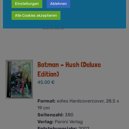
Versandkosten
zzgl.
Einstellungen
Ablehnen
Lieferzeit:
3-5 Werktage
Alle Cookies akzeptieren
In den
Details
Warenkorb
Batman – Hush (Deluxe
Edition)
45,00
€
Format:
edles Hardcovercover, 28,5 x
19 cm
Seitenzahl:
380
Verlag:
Panini Verlag
Entstehungsjahr:
2002