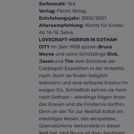
Seitenzahl:
164
Verlag:
Panini Verlag
Entstehungsjahr:
2000/2001
Altersempfehlung:
Nichts für Kinder.
Ab 14-16 Jahre.
LOVECRAFT-HORROR IN GOTHAM
CITY
Im Jahr 1928 spüren
Bruce
Wayne
und seine Schützlinge
Dick,
Jason
und
Tim
dem Schicksal der
Cobblepot-Expedition in der Antarktis
nach. Doch sie finden lediglich
Wahnsinn und eine seltsame Kreatur im
ewigen Eis. Schließlich kehren sie heim
nach Gotham – allerdings folgen ihnen
das Grauen und die Finsternis dorthin.
Denn an der Tür zur Realität kratzt ein
mächtiges Wesen, das skrupellose,
übernatürliche Verbündete in dieser
Welt hat. Und Bruce ist dazu bestimmt,