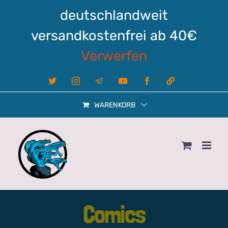
Zum
deutschlandweit
Inhalt
springen
versandkostenfrei ab 40€
Verwerfen
X
Instagram
Telegram
YouTube
Facebook
Linktree
WARENKORB
Comics