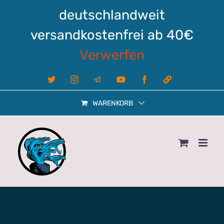
Zum
deutschlandweit
Inhalt
springen
versandkostenfrei ab 40€
Verwerfen
X
Instagram
Telegram
YouTube
Facebook
Linktree
WARENKORB