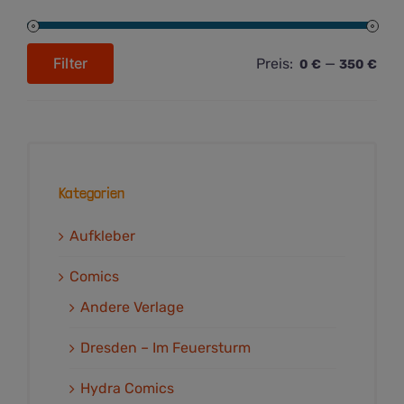
Filter
Preis:
—
0 €
350 €
Min.
Max.
Preis
Preis
Kategorien
Aufkleber
Comics
Andere Verlage
Dresden – Im Feuersturm
Hydra Comics